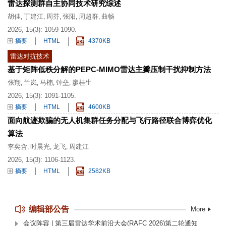
雷达探测群自主协同技术研究综述
胡佳
丁建江
周芬
张阳
周超群
曲畅
,
,
,
,
,
2026, 15(3): 1059-1090.
摘要
HTML
4370KB
雷达对抗技术
基于矩阵低秩分解的PEPC-MIMO雷达主瓣压制干扰抑制方法
张翔
兰岚
马楠
钟垒
廖桂生
,
,
,
,
2026, 15(3): 1091-1105.
摘要
HTML
4600KB
面向航迹欺骗的无人机集群任务分配与飞行路径联合博弈优化
算法
李奕含
时晨光
龙飞
周建江
,
,
,
2026, 15(3): 1106-1123.
摘要
HTML
2582KB
编辑部公告
More
会议阵容 | 第三届雷达学术前沿大会(RAFC 2026)第二轮通知