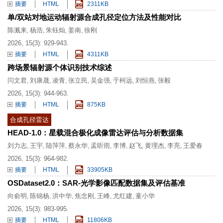
摘要
HTML
2311KB
单/双站对地运动辐射源合成孔径定位方法及性能对比
陈溅来
杨浩
朱钰灿
姜南
徐刚
,
,
,
,
2026, 15(3): 929-943.
摘要
HTML
4311KB
跨场景辐射源个体识别技术综述
闫文君
刘康晟
凌青
张立民
吴金强
于柯远
刘恒燕
张毅
,
,
,
,
,
,
,
2026, 15(3): 944-963.
摘要
HTML
875KB
合成孔径雷达
HEAD-1.0：星载混合极化成像雷达评估与分析数据集
刘力志
王宇
陆萍萍
蔡永华
孟听雨
李博
赵飞
黄理杰
李亮
王爱春
,
,
,
,
,
,
,
,
,
2026, 15(3): 964-982.
摘要
HTML
33905KB
OSDataset2.0：SAR-光学影像匹配数据集及评估基准
向俞明
陈锦杨
洪中华
焦念刚
王峰
尤红建
童小华
,
,
,
,
,
,
2026, 15(3): 983-995.
摘要
HTML
11806KB