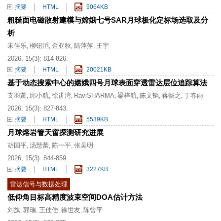
摘要
HTML
9064KB
粗糙面电磁散射建模与嫦娥七号SAR月球极化定标场选取及分
析
宋佳乐
柳钮滔
金亚秋
陆萍萍
王宇
,
,
,
,
2026, 15(3): 814-826.
摘要
HTML
20021KB
基于动态搜索中心的嫦娥四号月球表面穿透雷达层位追踪算法
支羽萧
邱小航
徐讲湾
RaviSHARMA
梁梓航
陈文韬
蒋畅之
丁春雨
,
,
,
,
,
,
,
2026, 15(3): 827-843.
摘要
HTML
5539KB
月球熔岩管天窗探测研究进展
胡国平
汤慧蕾
陈一平
张吴明
,
,
,
2026, 15(3): 844-859.
摘要
HTML
3227KB
雷达信号与数据处理
低仰角目标高精度波束空间DOA估计方法
刘旗
郭瑞
王佳佳
徐世友
陈曾平
,
,
,
,