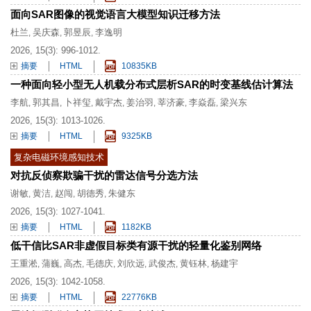
面向SAR图像的视觉语言大模型知识迁移方法
杜兰
吴庆森
郭昱辰
李逸明
,
,
,
2026, 15(3): 996-1012.
摘要
HTML
10835KB
一种面向轻小型无人机载分布式层析SAR的时变基线估计算法
李航
郭其昌
卜祥玺
戴宇杰
姜治羽
莘济豪
李焱磊
梁兴东
,
,
,
,
,
,
,
2026, 15(3): 1013-1026.
摘要
HTML
9325KB
复杂电磁环境感知技术
对抗反侦察欺骗干扰的雷达信号分选方法
谢敏
黄洁
赵闯
胡德秀
朱健东
,
,
,
,
2026, 15(3): 1027-1041.
摘要
HTML
1182KB
低干信比SAR非虚假目标类有源干扰的轻量化鉴别网络
王重淞
蒲巍
高杰
毛德庆
刘欣远
武俊杰
黄钰林
杨建宇
,
,
,
,
,
,
,
2026, 15(3): 1042-1058.
摘要
HTML
22776KB