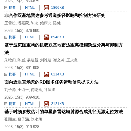
2026, 15(3): 860-875.
摘要
HTML
1866KB
非合作双基地雷达参考通道多径影响和抑制方法研究
王雪松
潘嘉蒙
陈龙
鲍庆龙
陈健
,
,
,
,
2026, 15(3): 876-890.
摘要
HTML
6948KB
基于波束图重构的机载双基地雷达距离模糊杂波分离与抑制方
法
朱晗归
陈威
易建新
刘维建
谢文冲
王永良
,
,
,
,
,
2026, 15(3): 891-908.
摘要
HTML
6214KB
面向近垂直场景的RD图多任务运动信息提取方法
刘子源
王绍平
何屹廷
谷源涛
,
,
,
2026, 15(3): 909-918.
摘要
HTML
2121KB
基于时频参数估计的单星多雷达辐射源合成孔径无源定位方法
张顺生
蔡子涵
刘永旭
,
,
2026, 15(3): 919-928.