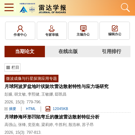
编辑办公
主编办公
作者中心
专家审稿
当期论文
在线出版
引用排行
栏目
微波成像与行星探测应用专题
月球阿波罗盆地叶状陡坎雷达散射特性与应力场研究
彭嫚
胡文敏
李熙健
王敏娜
邸凯昌
,
,
,
,
2026, 15(3): 779-796.
摘要
HTML
12045KB
月球静海环形凹陷穹丘的微波雷达散射特征分析
高强山
张锋
党亚南
梁莉婷
牛胜利
殷浩林
苏子昂
,
,
,
,
,
,
2026, 15(3): 797-813.