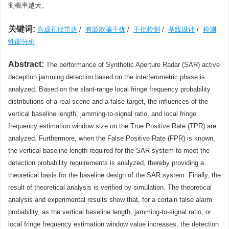
测概率越大。
关键词:
合成孔径雷达
/
有源欺骗干扰
/
干扰检测
/
基线设计
/
检测
性能分析
Abstract:
The performance of Synthetic Aperture Radar (SAR) active
deception jamming detection based on the interferometric phase is
analyzed. Based on the slant-range local fringe frequency probability
distributions of a real scene and a false target, the influences of the
vertical baseline length, jamming-to-signal ratio, and local fringe
frequency estimation window size on the True Positive Rate (TPR) are
analyzed. Furthermore, when the False Positive Rate (FPR) is known,
the vertical baseline length required for the SAR system to meet the
detection probability requirements is analyzed, thereby providing a
theoretical basis for the baseline design of the SAR system. Finally, the
result of theoretical analysis is verified by simulation. The theoretical
analysis and experimental results show that, for a certain false alarm
probability, as the vertical baseline length, jamming-to-signal ratio, or
local fringe frequency estimation window value increases, the detection