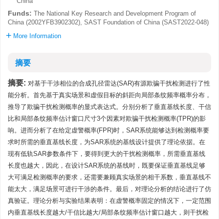
China
Funds:
The National Key Research and Development Program of
China (2002YFB3902302), SAST Foundation of China (SAST2022-048)
More Information
摘要
摘要:
对基于干涉相位的合成孔径雷达(SAR)有源欺骗干扰检测进行了性
能分析。首先基于真实场景和虚假目标的斜距向局部条纹频率概率分布，
推导了欺骗干扰检测概率的显式表达式。分别分析了垂直基线长度、干信
比和局部条纹频率估计窗口尺寸3个因素对欺骗干扰检测概率(TPR)的影
响。进而分析了在给定虚警概率(FPR)时，SAR系统能够达到检测概率要
求时所需的垂直基线长度，为SAR系统的基线设计提供了理论依据。在
现有低轨SAR参数条件下，要得到更大的干扰检测概率，所需垂直基线
长度也越大，因此，在设计SAR系统的基线时，既要保证垂直基线足够
大可满足检测概率的要求，还需要兼顾真实场景的相干系数，垂直基线不
能太大，满足场景可进行干涉的条件。最后，对理论分析的结论进行了仿
真验证。理论分析与实验结果表明：在虚警概率固定的情况下，一定范围
内垂直基线长度越大/干信比越大/局部条纹频率估计窗口越大，则干扰检