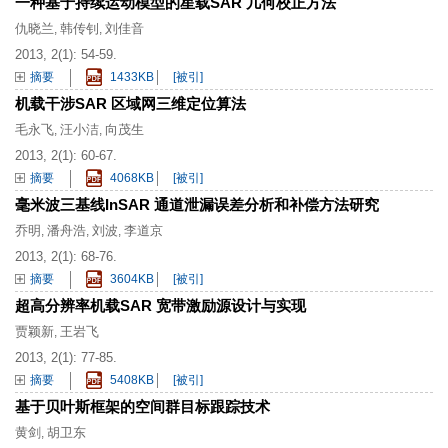
一种基于持续运动模型的星载SAR 几何校正方法
仇晓兰
韩传钊
刘佳音
,
,
2013, 2(1): 54-59.
摘要
1433KB
[被引]
机载干涉SAR 区域网三维定位算法
毛永飞
汪小洁
向茂生
,
,
2013, 2(1): 60-67.
摘要
4068KB
[被引]
毫米波三基线InSAR 通道泄漏误差分析和补偿方法研究
乔明
潘舟浩
刘波
李道京
,
,
,
2013, 2(1): 68-76.
摘要
3604KB
[被引]
超高分辨率机载SAR 宽带激励源设计与实现
贾颖新
王岩飞
,
2013, 2(1): 77-85.
摘要
5408KB
[被引]
基于贝叶斯框架的空间群目标跟踪技术
黄剑
胡卫东
,