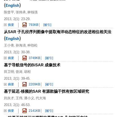
(
)
English
陈曾平
张炜承
林钱强
,
,
2013, 2(1): 23-29.
摘要
793KB
[被引]
从SAR 子孔径序列图像中提取海洋动态特征的改进相位相关法
(
)
English
王小青
孙海清
种劲松
,
,
2013, 2(1): 30-38.
摘要
3749KB
[被引]
基于导航信号的BiSAR 成像技术
田卫明
曾涛
胡程
,
,
2013, 2(1): 39-45.
摘要
2209KB
[被引]
基于延迟-移频的SAR 有源欺骗干扰有效区域研究
刘永才
王伟
潘小义
代大海
,
,
,
2013, 2(1): 46-53.
摘要
2141KB
[被引]