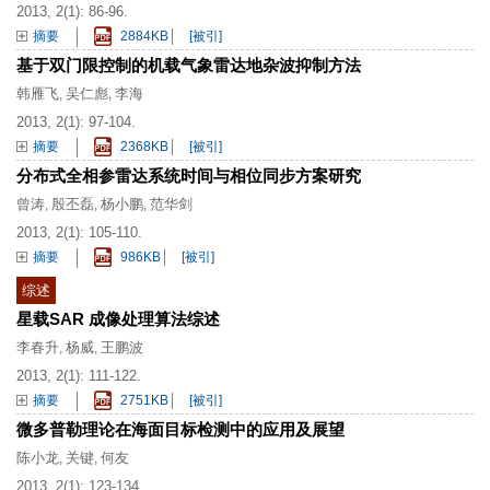
2013, 2(1): 86-96.
摘要
2884KB
[被引]
基于双门限控制的机载气象雷达地杂波抑制方法
韩雁飞
吴仁彪
李海
,
,
2013, 2(1): 97-104.
摘要
2368KB
[被引]
分布式全相参雷达系统时间与相位同步方案研究
曾涛
殷丕磊
杨小鹏
范华剑
,
,
,
2013, 2(1): 105-110.
摘要
986KB
[被引]
综述
星载SAR 成像处理算法综述
李春升
杨威
王鹏波
,
,
2013, 2(1): 111-122.
摘要
2751KB
[被引]
微多普勒理论在海面目标检测中的应用及展望
陈小龙
关键
何友
,
,
2013, 2(1): 123-134.