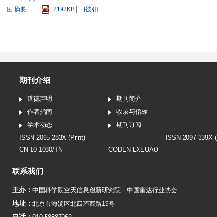
摘要
2192KB
[被引]
期刊介绍
道德声明
期刊简介
作者指南
收录与指标
学术动态
期刊订阅
ISSN 2095-283X (Print)
ISSN 2097-339X (
CN 10-1030/TN
CODEN LXEUAO
联系我们
主办：
中国科学院空天信息创新研究院
，
中国雷达行业协会
地址：
北京市海淀区北四环西路19号
电话：
010-58887062