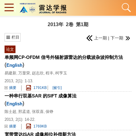
2013年 2卷 第1期
栏目
上一期
|
下一期
论文
单频网CP-OFDM 信号外辐射源雷达的分载波杂波抑制方法
(
)
English
易建新
万显荣
赵志欣
程丰
柯亨玉
,
,
,
,
2013, 2(1): 1-13.
摘要
1791KB
[被引]
一种串行双基SAR 的SIFT 成像算法
(
)
English
陈士超
邢孟道
张双喜
保铮
,
,
,
2013, 2(1): 14-22.
摘要
1769KB
宽带雷达ISAR 成像相位补偿新方法