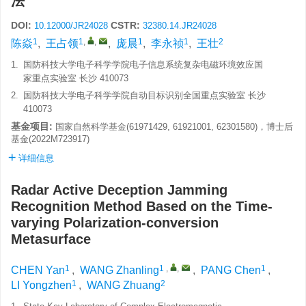
法
DOI:
CSTR:
10.12000/JR24028
32380.14.JR24028
1
1
,
,
1
1
2
陈焱
,
王占领
,
庞晨
,
李永祯
,
王壮
1.
国防科技大学电子科学学院电子信息系统复杂电磁环境效应国
家重点实验室 长沙 410073
2.
国防科技大学电子科学学院自动目标识别全国重点实验室 长沙
410073
基金项目:
国家自然科学基金(61971429, 61921001, 62301580)，博士后
基金(2022M723917)
详细信息
Radar Active Deception Jamming
Recognition Method Based on the Time-
varying Polarization-conversion
Metasurface
1
1
,
,
1
CHEN Yan
,
WANG Zhanling
,
PANG Chen
,
1
2
LI Yongzhen
,
WANG Zhuang