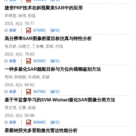
捷变PRF技术在斜视聚束SAR中的应用
罗绣莲
徐伟
郭磊
,
,
2015, 4(1): 70-77.
摘要
870KB
[被引]
高分辨率SAR图像桥梁目标仿真与特性分析
张月婷
仇晓兰
丁赤飚
雷斌
付琨
,
,
,
,
2015, 4(1): 78-83.
摘要
820KB
[被引]
一种多极化SAR舰船目标与方位向模糊鉴别方法
周伟
孙艳丽
许成斌
关键
,
,
,
2015, 4(1): 84-92.
摘要
947KB
[被引]
基于半监督学习的SVM-Wishart极化SAR图像分类方法
滑文强
王爽
侯彪
,
,
2015, 4(1): 93-98.
摘要
806KB
[被引]
星载钠荧光多普勒激光雷达性能分析