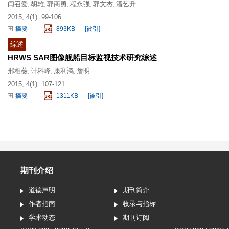
闫召爱
胡雄
郭商勇
程永强
郭文杰
潘艺升
,
,
,
,
,
2015, 4(1): 99-106.
摘要
893KB
[被引]
综述
HRWS SAR图像舰船目标监视技术研究综述
邢相薇
计科峰
康利鸿
詹明
,
,
,
2015, 4(1): 107-121.
摘要
1311KB
[被引]
期刊介绍
道德声明
期刊简介
作者指南
收录与指标
学术动态
期刊订阅