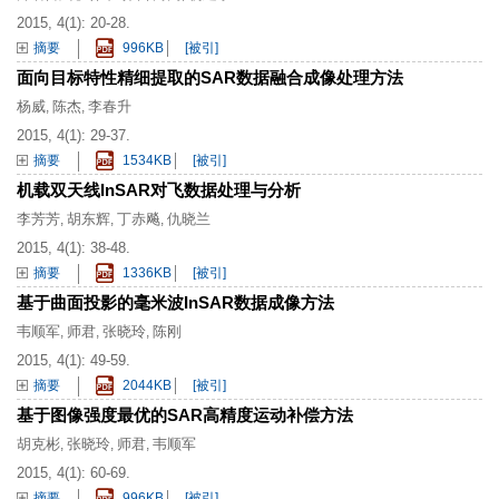
2015, 4(1): 20-28.
摘要
996KB
[被引]
面向目标特性精细提取的SAR数据融合成像处理方法
杨威
陈杰
李春升
,
,
2015, 4(1): 29-37.
摘要
1534KB
[被引]
机载双天线InSAR对飞数据处理与分析
李芳芳
胡东辉
丁赤飚
仇晓兰
,
,
,
2015, 4(1): 38-48.
摘要
1336KB
[被引]
基于曲面投影的毫米波InSAR数据成像方法
韦顺军
师君
张晓玲
陈刚
,
,
,
2015, 4(1): 49-59.
摘要
2044KB
[被引]
基于图像强度最优的SAR高精度运动补偿方法
胡克彬
张晓玲
师君
韦顺军
,
,
,
2015, 4(1): 60-69.
摘要
996KB
[被引]