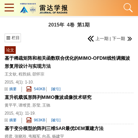
2015年 4卷 第1期
栏目
上一期
|
下一期
论文
基于稀疏矩阵和相关函数联合优化的MIMO-OFDM线性调频波
形复用设计与实现方法
王文钦
程胜娟
邵怀宗
,
,
2015, 4(1): 1-10.
摘要
540KB
[被引]
直升机载弧形阵列MIMO微波成像技术研究
黄平平
谭维贤
苏莹
王驰
,
,
,
2015, 4(1): 11-19.
摘要
963KB
[被引]
基于变分模型的阵列三维SAR最优DEM重建方法
师君
张晓玲
韦顺军
向高
杨建宇
,
,
,
,