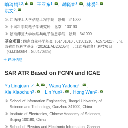
1,2
,
,
1
,
3
,
2
,
喻玲娟
,
王亚东
,
谢晓春
,
林赟
,
2
,
洪文
①.
江西理工大学信息工程学院 赣州 341000
②.
中国科学院电子学研究所 北京 100190
③.
赣南师范大学物理与电子信息学院 赣州 341000
基金项目:
国家自然科学基金（61431018，61501210，61571421），江
西省自然科学基金（20161BAB202054），江西省教育厅科技项目
（GJJ150684，GJJ170825）
详细信息
SAR ATR Based on FCNN and ICAE
1,2
,
,
1
,
Yu Lingjuan
,
Wang Yadong
,
3
,
2
,
2
,
Xie Xiaochun
,
Lin Yun
,
Hong Wen
①.
School of Information Engineering, Jiangxi University of
Science and Technology, Ganzhou 341000, China
②.
Institute of Electronics, Chinese Academy of Sciences,
Beijing 100190, China
③.
School of Physics and Electronic Information, Gannan