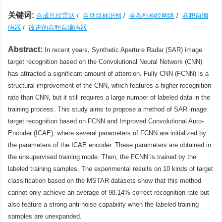
关键词:
合成孔径雷达
/
自动目标识别
/
全卷积神经网络
/
卷积自编
码器
/
改进的卷积自编码器
Abstract:
In recent years, Synthetic Aperture Radar (SAR) image
target recognition based on the Convolutional Neural Network (CNN)
has attracted a significant amount of attention. Fully CNN (FCNN) is a
structural improvement of the CNN, which features a higher recognition
rate than CNN, but it still requires a large number of labeled data in the
training process. This study aims to propose a method of SAR image
target recognition based on FCNN and Improved Convolutional Auto-
Encoder (ICAE), where several parameters of FCNN are initialized by
the parameters of the ICAE encoder. These parameters are obtained in
the unsupervised training mode. Then, the FCNN is trained by the
labeled training samples. The experimental results on 10 kinds of target
classification based on the MSTAR datasets show that this method
cannot only achieve an average of 98.14% correct recognition rate but
also feature a strong anti-noise capability when the labeled training
samples are unexpanded.