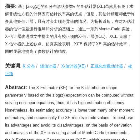
摘要:
基于[zlog(z)]的K 分布形状参数v 的X-估计器(XE)虽然具有免于求
解非线性方程的计算因而估计效率高的优点，但是，其估计精度却低于许
多其他矩估计器，且有时会出现奇异值的情况。为扬长避短，在对X-估计
器的估计偏差进行推导和分析的基础上，通过一系列Monte-Carlo 实验，
X-估计器改进成文中提出的具有校正项的X-估计器(XCE)。XCE 克服了
X-估计器的上述缺点。仿真实验表明，XCE 保持了XE 高的估计效率，
同时显著地提高了参数估计的精度。
关键词:
K 分布
/
矩估计器
/
X-估计器(XE)
/
正规化对数估计器
/
校
正项
Abstract:
The X-Estimator (XE) for the K-distribution shape
parameter v based on the zlog(z) expectation can be computed without
solving nonlinear equations; thus, it has high estimating efficiency.
Nonetheless, its estimating accuracy is lower than many other moment
estimators, and occasionally the XE results in odd values. To best use
its advantages and avoid its disadvantages, on the basis of derivation
and analysis of the XE bias using a set of Monte Carlo experiments,