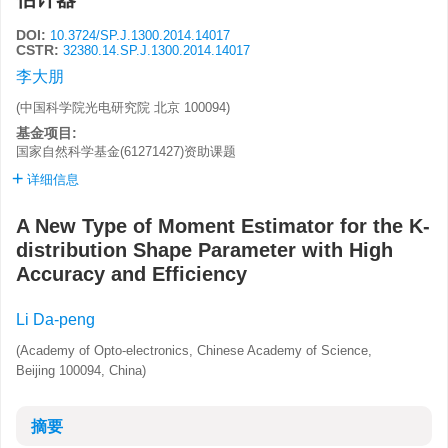
DOI:
10.3724/SP.J.1300.2014.14017
CSTR:
32380.14.SP.J.1300.2014.14017
李大朋
(中国科学院光电研究院 北京 100094)
基金项目:
国家自然科学基金(61271427)资助课题
详细信息
A New Type of Moment Estimator for the K-
distribution Shape Parameter with High
Accuracy and Efficiency
Li Da-peng
(Academy of Opto-electronics, Chinese Academy of Science,
Beijing 100094, China)
摘要