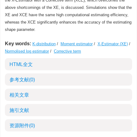
the X-Estimator with a Corrective term (XCE), which overcomes the
above shortcomings of the XE, is discussed. Simulations show that the
XE and XCE have the same high computational estimating efficiency,
whereas the XCE significantly enhances the accuracy of the estimating
shape parameter.
Key words:
K-distribution
/
Moment estimator
/
X-Estimator (XE)
/
Normolised log estimator
/
Corrective term
HTML全文
参考文献
(0)
相关文章
施引文献
资源附件
(0)