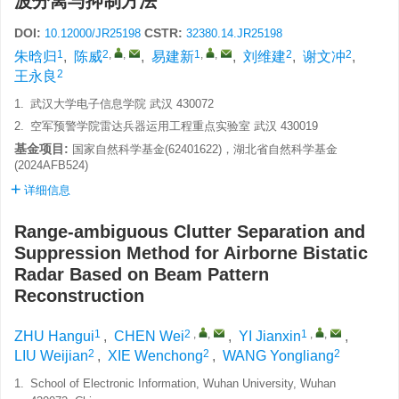
波分离与抑制方法
DOI:
CSTR:
10.12000/JR25198
32380.14.JR25198
1
2
,
,
1
,
,
2
2
朱晗归
,
陈威
,
易建新
,
刘维建
,
谢文冲
,
2
王永良
1.
武汉大学电子信息学院 武汉 430072
2.
空军预警学院雷达兵器运用工程重点实验室 武汉 430019
基金项目:
国家自然科学基金(62401622)，湖北省自然科学基金
(2024AFB524)
详细信息
Range-ambiguous Clutter Separation and
Suppression Method for Airborne Bistatic
Radar Based on Beam Pattern
Reconstruction
1
2
,
,
1
,
,
ZHU Hangui
,
CHEN Wei
,
YI Jianxin
,
2
2
2
LIU Weijian
,
XIE Wenchong
,
WANG Yongliang
1.
School of Electronic Information, Wuhan University, Wuhan