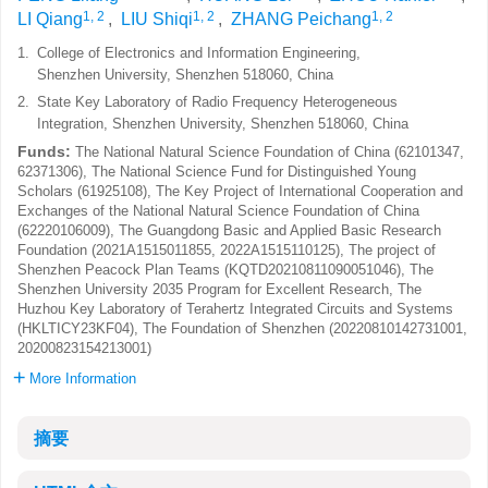
1, 2
1, 2
1, 2
LI Qiang
,
LIU Shiqi
,
ZHANG Peichang
1.
College of Electronics and Information Engineering,
Shenzhen University, Shenzhen 518060, China
2.
State Key Laboratory of Radio Frequency Heterogeneous
Integration, Shenzhen University, Shenzhen 518060, China
Funds:
The National Natural Science Foundation of China (62101347,
62371306), The National Science Fund for Distinguished Young
Scholars (61925108), The Key Project of International Cooperation and
Exchanges of the National Natural Science Foundation of China
(62220106009), The Guangdong Basic and Applied Basic Research
Foundation (2021A1515011855, 2022A1515110125), The project of
Shenzhen Peacock Plan Teams (KQTD20210811090051046), The
Shenzhen University 2035 Program for Excellent Research, The
Huzhou Key Laboratory of Terahertz Integrated Circuits and Systems
(HKLTICY23KF04), The Foundation of Shenzhen (20220810142731001,
20200823154213001)
More Information
摘要