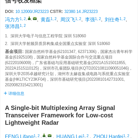
信号收发框架
DOI:
CSTR:
10.12000/JR23223
32380.14.JR23223
1, 2
,
,
1, 2
1, 2
1, 2
1, 2
冯力方
,
黄磊
,
周汉飞
,
李强
,
刘仕奇
,
1, 2
张沛昌
1.
深圳大学电子与信息工程学院 深圳 518060
2.
深圳大学射频异质异构集成全国重点实验室 深圳 518060
基金项目:
国家自然科学基金(62101347, 62371306)，国家杰出青年科学
基金(61925108)，国家自然科学基金国际合作与交流重点项目
(62220106009)，广东省基础与应用基础研究基金(2021A1515011855,
2022A1515110125)，深圳市孔雀团队项目(KQTD20210811090051046)，
深圳大学2035卓越研究计划，湖州市太赫兹集成电路与系统重点实验室
基金(HKLTICY23KF04)，深圳市基础研究项目(20220810142731001,
20200823154213001)
详细信息
A Single-bit Multiplexing Array Signal
Transceiver Framework for Low-cost
Lightweight Radar
1, 2
,
,
1, 2
1, 2
FENG Lifang
,
HUANG Lei
,
ZHOU Hanfei
,