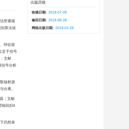
出版历程
收稿日期:
2018-07-09
修回日期:
2018-08-28
法所遵循
识别算法设
网络出版日期:
2019-02-28
、特征提
立足于信号
法；文献
源信号分析
取辐射源
与分离。
类器；文献
逻辑回归4
下仍然表