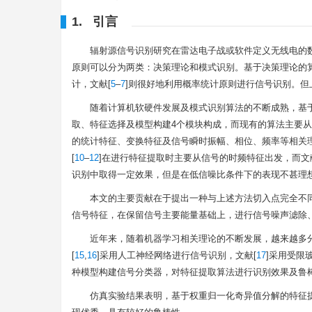
1. 引言
辐射源信号识别研究在雷达电子战或软件定义无线电的
原则可以分为两类：决策理论和模式识别。基于决策理论的
计，文献[
5
–
7
]则很好地利用概率统计原则进行信号识别。
随着计算机软硬件发展及模式识别算法的不断成熟，基
取、特征选择及模型构建4个模块构成，而现有的算法主要
的统计特征、变换特征及信号瞬时振幅、相位、频率等相关理
[
10
–
12
]在进行特征提取时主要从信号的时频特征出发，而文
识别中取得一定效果，但是在低信噪比条件下的表现不甚理
本文的主要贡献在于提出一种与上述方法切入点完全不
信号特征，在保留信号主要能量基础上，进行信号噪声滤除
近年来，随着机器学习相关理论的不断发展，越来越多
[
15
,
16
]采用人工神经网络进行信号识别，文献[
17
]采用受限
种模型构建信号分类器，对特征提取算法进行识别效果及鲁
仿真实验结果表明，基于权重归一化奇异值分解的特征