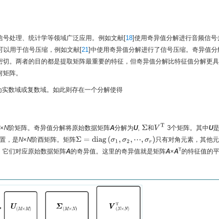
信号处理、统计学等领域广泛应用。例如文献[
18
]使用奇异值分解进行音频信号
可以用于信号压缩，例如文献[
21
]中使用奇异值分解进行了信号压缩。奇异值分
密切。两者的目的都是提取矩阵最重要的特征，但奇异值分解比特征值分解更具
何矩阵。
为实数域或复数域。如此则存在一个分解使得
V
T
N
×
N
阶矩阵。奇异值分解将原始数据矩阵
A
分解为
U
,
和
3个矩阵。其中
U
Σ
Σ
=
d
i
a
g
(
σ
1
,
σ
2
,
·
·
·
,
σ
r
)
置，是
N
×
N
阶酉矩阵。矩阵
只有对角元素，其他元
T
，它们对应原始数据矩阵
A
的奇异值。这里的奇异值就是矩阵
A
×
A
的特征值的