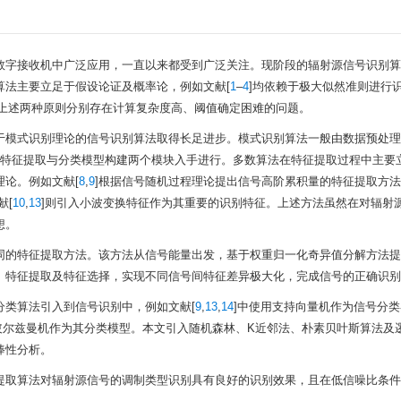
数字接收机中广泛应用，一直以来都受到广泛关注。现阶段的辐射源信号识别算
算法主要立足于假设论证及概率论，例如文献[
1
–
4
]均依赖于极大似然准则进行
但上述两种原则分别存在计算复杂度高、阈值确定困难的问题。
于模式识别理论的信号识别算法取得长足进步。模式识别算法一般由数据预处理
从特征提取与分类模型构建两个模块入手进行。多数算法在特征提取过程中主要
论。例如文献[
8
,
9
]根据信号随机过程理论提出信号高阶累积量的特征提取方
献[
10
,
13
]则引入小波变换特征作为其重要的识别特征。上述方法虽然在对辐射
想。
同的特征提取方法。该方法从信号能量出发，基于权重归一化奇异值分解方法提
、特征提取及特征选择，实现不同信号间特征差异极大化，完成信号的正确识别
分类算法引入到信号识别中，例如文献[
9
,
13
,
14
]中使用支持向量机作为信号分
玻尔兹曼机作为其分类模型。本文引入随机森林、K近邻法、朴素贝叶斯算法及
棒性分析。
提取算法对辐射源信号的调制类型识别具有良好的识别效果，且在低信噪比条件