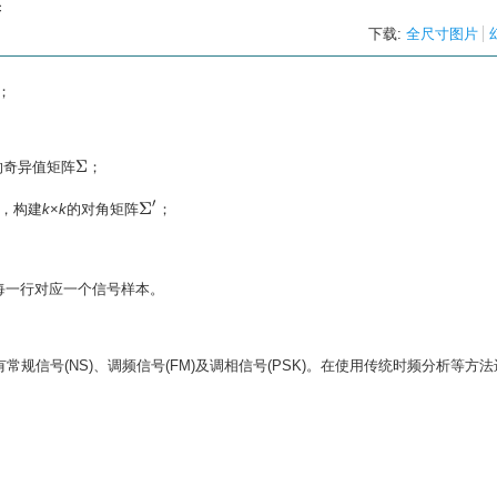
c
下载:
全尺寸图片
；
的奇异值矩阵
；
Σ
Σ
′
，构建
k
×
k
的对角矩阵
；
每一行对应一个信号样本。
规信号(NS)、调频信号(FM)及调相信号(PSK)。在使用传统时频分析等方