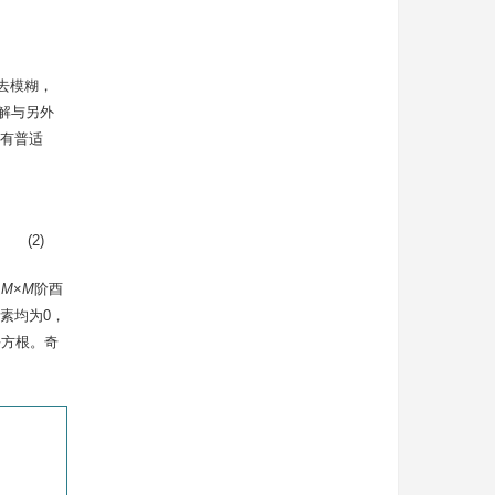
去模糊，
解与另外
有普适
(2)
是
M
×
M
阶酉
素均为0，
平方根。奇