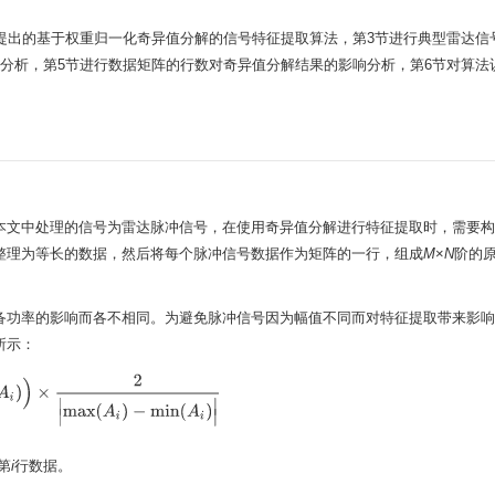
提出的基于权重归一化奇异值分解的信号特征提取算法，第3节进行典型雷达信
分析，第5节进行数据矩阵的行数对奇异值分解结果的影响分析，第6节对算法
本文中处理的信号为雷达脉冲信号，在使用奇异值分解进行特征提取时，需要构
整理为等长的数据，然后将每个脉冲信号数据作为矩阵的一行，组成
M
×
N
阶的
备功率的影响而各不相同。为避免脉冲信号因为幅值不同而对特征提取带来影响
所示：
n
(
A
i
)
)
×
2
|
max
(
A
i
)
−
min
(
A
i
)
|
第
i
行数据。