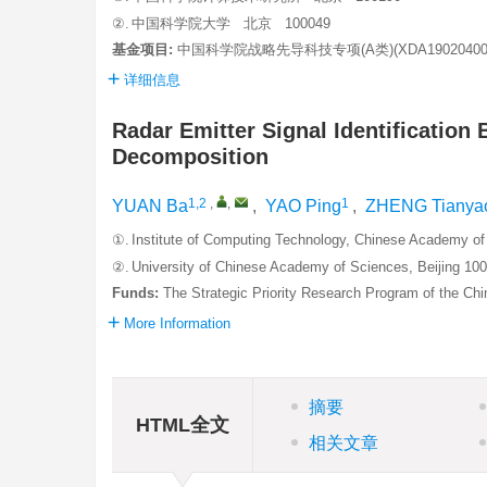
②.
中国科学院大学 北京 100049
基金项目:
中国科学院战略先导科技专项(A类)(XDA19020400
详细信息
Radar Emitter Signal Identificatio
Decomposition
1,2
,
,
1
YUAN Ba
,
YAO Ping
,
ZHENG Tianya
①.
Institute of Computing Technology, Chinese Academy of
②.
University of Chinese Academy of Sciences, Beijing 10
Funds:
The Strategic Priority Research Program of the 
More Information
摘要
HTML全文
相关文章