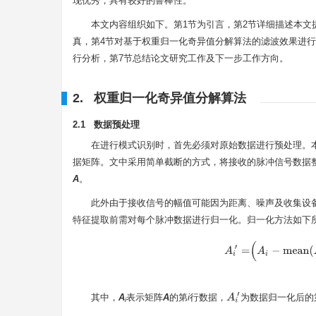
现优秀，具有较好的鲁棒性。
本文内容组织如下。第1节为引言，第2节详细描述本文
真，第4节对基于权重归一化奇异值分解算法的滤波效果进行
行分析，第7节总结论文研究工作及下一步工作方向。
2. 权重归一化奇异值分解算法
2.1 数据预处理
在进行模式识别时，首先必须对原始数据进行预处理。
据矩阵。文中采用简单截断的方式，将接收的脉冲信号数据
A
。
此外由于接收信号的幅值可能因为距离、噪声及收集设
特征提取前需对每个脉冲数据进行归一化。归一化方法如下
A
i
′
=
(
A
i
−
m
e
a
A
i
′
其中，
A
表示矩阵
A
的第
i
行数据，
为数据归一化后的
i