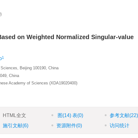
)
n Based on Weighted Normalized Singular-value
1
o
 Sciences, Beijing 100190, China
0049, China
Chinese Academy of Sciences (XDA19020400)
HTML全文
图
(14)
表
(0)
参考文献
(22
施引文献
(6)
资源附件
(0)
访问统计