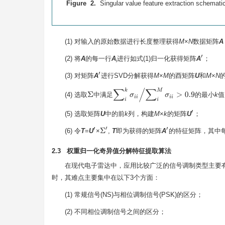
Figure 2.
Singular value feature extraction schemati
(1) 对输入的原始数据进行长度整理获得
M
×
N
数据矩阵
A
′
(2) 将
A
的每一行
A
进行如式(1)归一化获得矩阵
A
；
i
′
(3) 对矩阵
A
进行SVD分解获得
M
×
M
的酉矩阵
U
和
M
×
N
∑
i
k
σ
i
i
/
∑
i
M
σ
i
i
>
0.9
(4) 选取
中满足
的最小
k
值
Σ
′
(5) 选取矩阵
U
中的前
k
列，构建
M
×
k
的矩阵
U
；
′
′
Σ
′
(6) 令
T
=
U
×
,
T
即为获得的矩阵
A
的特征矩阵，其中
2.3 权重归一化奇异值分解特征提取算法
在现代电子雷达中，应用比较广泛的信号调制类型主要有常
时，其难点主要集中在以下3个方面：
(1) 常规信号(NS)与相位调制信号(PSK)的区分；
(2) 不同相位调制信号之间的区分；