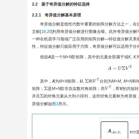
2.2 基于奇异值分解的特征选择
2.2.1 奇异值分解基本原理
奇异值分解是线性代数中重要的矩阵分解方法之一，在
文献[
19
,
20
]利用奇异值分解进行图像去噪。此外奇异值分解
一种在机器学习领域广泛应用的矩阵分解—特征值分解关系
性，特征值分解只能应用于方阵，奇异值分解可以适用于任
假设
A
是一个
M
×
N
阶矩阵，其中的元素全部属于域
K
,
K
A
=
U
Σ
V
T
V
T
其中，
A
为
M
×
N
矩阵，
U
,
和
分别为
M
×
M
,
M
×
N
和
Σ
V
T
矩阵；
是
M
×
N
阶非负实数对角矩阵；而
，即
V
的共轭转
Σ
并且
的对角元素从大到小排列，这些对角元素称为奇异值
Σ
异值分解如
图1
所示。