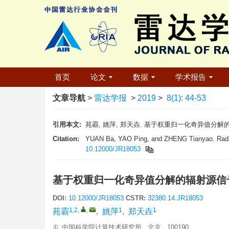
首页
论文
数据
学术报告
文章导航
>
雷达学报
>
2019
>
8(1): 44-53
引用本文:
苑霸, 姚萍, 郑天垚. 基于权重归一化奇异值分解的辐射源信号
Citation:
YUAN Ba, YAO Ping, and ZHENG Tianyao. Radar em
10.12000/JR18053
基于权重归一化奇异值分解的辐射源信
DOI:
10.12000/JR18053
CSTR:
32380.14.JR18053
1,2
,
,
1
1
苑霸
,
姚萍
,
郑天垚
①.
中国科学院计算技术研究所 北京 100190