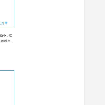
幻灯片
都很小，这
去除噪声，