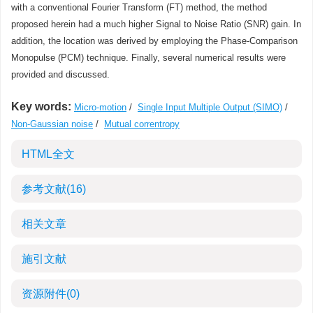
with a conventional Fourier Transform (FT) method, the method
proposed herein had a much higher Signal to Noise Ratio (SNR) gain. In
addition, the location was derived by employing the Phase-Comparison
Monopulse (PCM) technique. Finally, several numerical results were
provided and discussed.
Key words:
Micro-motion
/
Single Input Multiple Output (SIMO)
/
Non-Gaussian noise
/
Mutual correntropy
HTML全文
参考文献
(16)
相关文章
施引文献
资源附件
(0)