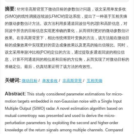
摘要:
针对非高斯背景下微动目标的参数估计问题，该文采用单发多收
(SIMO)的线性调频连续波(LFMCW)雷达系统，提出了一种基于互相关熵
的微动参数估计方法。该方法利用多通道回波信号的2阶和高阶信息，对
回波中所含的目标信息实现更准确的量化，从而得到更好的微动参数估计
效果。在非高斯背景下，相比传统傅里叶变换的方法，该方法能在微动目
标的成像效果中实现更好的雷达成像效果以及更高的输出信噪比。同时，
该文采用单脉冲比相(PCM)定位的方法，通过提取多通道回波的相位信
息，计算不同通道间的相位差和目标的方位角，从而实现了对微动目标的
准确定位。最后，仿真结果证明了该方法的有效性。
关键词:
微动目标
/
单发多收
/
非高斯背景
/
互相关熵
Abstract:
This study considered parameter estimations for micro-
motion targets embedded in non-Gaussian noise with a Single Input
Multiple Output (SIMO) radar. A novel estimation algorithm based on
mutual correntropy was presented and used to derive the micro-
perturbation parameters by exploiting the second and higher-order
knowledge of the return signals among multiple channels. Compared