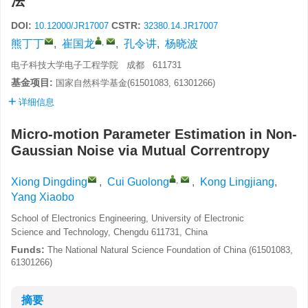
法
DOI:
CSTR:
10.12000/JR17007
32380.14.JR17007
,
熊丁丁
,
崔国龙
,
孔令讲
,
杨晓波
电子科技大学电子工程学院 成都 611731
基金项目:
国家自然科学基金(61501083, 61301266)
详细信息
Micro-motion Parameter Estimation in Non-
Gaussian Noise via Mutual Correntropy
,
Xiong Dingding
,
Cui Guolong
,
Kong Lingjiang
,
Yang Xiaobo
School of Electronics Engineering, University of Electronic
Science and Technology, Chengdu 611731, China
Funds:
The National Natural Science Foundation of China (61501083,
61301266)
摘要