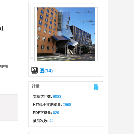
al
aging
图(14)
计量
文章访问数:
6083
)
HTML全文浏览量:
2668
PDF下载量:
829
被引次数:
44