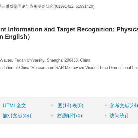
理论与应用基础研究”(61991422, 61991420)
nt Information and Target Recognition: Physic
in English）
c Waves, Fudan University, Shanghai 200433, China
undation of China “Research on SAR Microwave Vision Three-Dimensional Im
HTML全文
图
(14)
表
(0)
参考文献
(24
施引文献
(44)
资源附件
(0)
访问统计