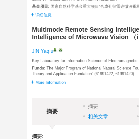
基金项目:
国家自然科学基金重大项目“合成孔径雷达微波视觉三维成像
详细信息
Multimode Remote Sensing Intellige
Intelligence of Microwave Vision （
,
JIN Yaqiu
Key Laboratory for Information Science of Electromagneti
Funds:
The Major Program of National Natural Science Fo
Theory and Application Fundation” (61991422, 61991420)
More Information
摘要
摘要
相关文章
摘要: