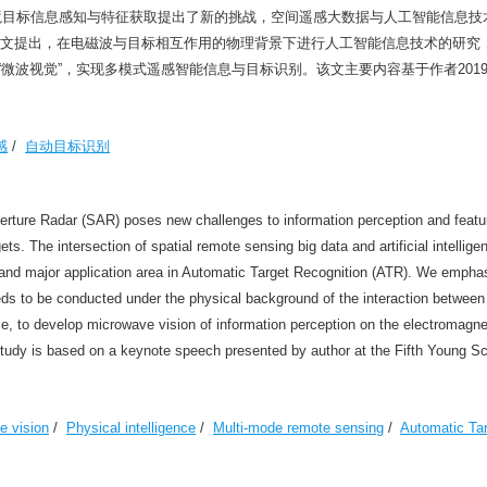
环境目标信息感知与特征获取提出了新的挑战，空间遥感大数据与人工智能信息技
。该文提出，在电磁波与目标相互作用的物理背景下进行人工智能信息技术的研究
微波视觉”，实现多模式遥感智能信息与目标识别。该文主要内容基于作者2019年
感
/
自动目标识别
erture Radar (SAR) poses new challenges to information perception and featu
s. The intersection of spatial remote sensing big data and artificial intellige
 and major application area in Automatic Target Recognition (ATR). We emphas
needs to be conducted under the physical background of the interaction between
nce, to develop microwave vision of information perception on the electromagne
udy is based on a keynote speech presented by author at the Fifth Young Sc
e vision
/
Physical intelligence
/
Multi-mode remote sensing
/
Automatic Ta