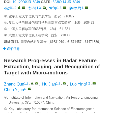
DOI:
CSTR:
10.12000/JR18049
32380.14.JR18049
1,2
,
,
1,3
,
1,2
,
4
,
张群
,
胡健
,
罗迎
,
陈怡君
①.
空军工程大学信息与导航学院 西安 710077
②.
复旦大学电磁波信息科学教育部重点实验室 上海 200433
③.
中国人民解放军95633部队 邛崃 611531
④.
武警工程大学信息工程学院 西安 710086
基金项目:
国家自然科学基金（61631019，61571457，61471386）
详细信息
Research Progresses in Radar Feature
Extraction, Imaging, and Recognition of
Target with Micro-motions
1,2
,
,
1,3
,
1,2
,
Zhang Qun
,
Hu Jian
,
Luo Ying
,
4
,
Chen Yijun
①.
Institute of Information and Navigation, Air Force Engineering
University, Xi’an 710077, China
②.
Key Laboratory for Information Science of Electromagnetic