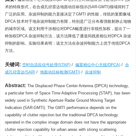
术的特殊形式，在合成孔径雷达地面动目标指示(SAR-GMTI)领域得到了
广泛的应用。杂波抑制的能力直接决定了GMTI 的性能，传统的复图像域
DPCA 技术对于地杂波抑制能力有限，特别是广泛分布着强散射静止地物
的城市区域。该文利用干涉相位对DPCA幅度进行非线性加权，提出了一
种加权DPCA 杂波抑制方法，该方法降低了通道间残差相位对DPCA 杂波
抑制的影响。实验结果表明：该文方法在杂波抑制能力上优于传统DPCA
方法。
关键词:
空时自适应信号处理(STAP)
/
偏置相位中心天线(DPCA)
/
合
成孔径雷达(SAR)
/
地面动目标检测(GMTI)
/
杂波抑制
Abstract:
The Displaced Phase Center Antenna (DPCA) technology,
a particular form of Space Time Adaptive Processing (STAP), has been
widely used in Synthetic Aperture Radar Ground Moving Target
Indication (SAR-GMTI). The GMTI performance depends on the
capability of clutter rejection but the traditional DPCA technology
operated in the complex image domain does not have the appropriate
clutter rejection capability for urban areas with strong scattering