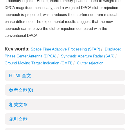
stationary objects. Hence, interferometry phase is used to weight the
DPCA magnitude nonlinearly, and a weighted DPCA clutter rejection
approach is proposed, which reduces the interference from residual
phase difference. The experimental results suggest that the new
approach can improve the clutter rejection compared with the
conventional DPCA.
Key words:
Space Time Adaptive Processing (STAP)
/
Displaced
Phase Center Antenna (DPCA)
/
Synthetic Aperture Radar (SAR)
/
Ground Moving Target Indication (GMTI)
/
Clutter rejection
HTML全文
参考文献
(0)
相关文章
施引文献