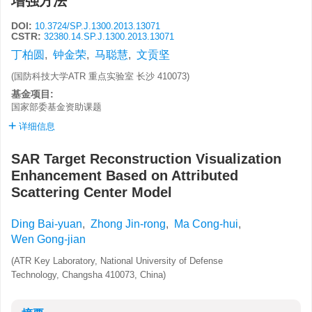
增强方法
DOI:
10.3724/SP.J.1300.2013.13071
CSTR:
32380.14.SP.J.1300.2013.13071
丁柏圆
,
钟金荣
,
马聪慧
,
文贡坚
(国防科技大学ATR 重点实验室 长沙 410073)
基金项目:
国家部委基金资助课题
详细信息
SAR Target Reconstruction Visualization
Enhancement Based on Attributed
Scattering Center Model
Ding Bai-yuan
,
Zhong Jin-rong
,
Ma Cong-hui
,
Wen Gong-jian
(ATR Key Laboratory, National University of Defense
Technology, Changsha 410073, China)