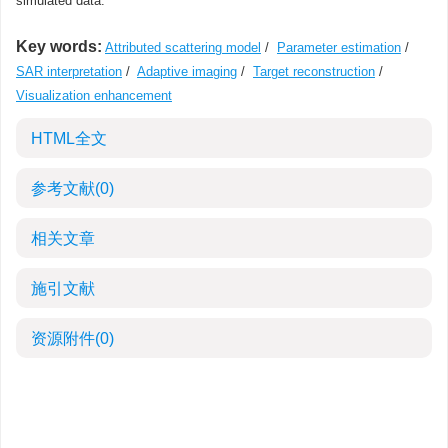
simulated data.
Key words:
Attributed scattering model
/
Parameter estimation
/
SAR interpretation
/
Adaptive imaging
/
Target reconstruction
/
Visualization enhancement
HTML全文
参考文献
(0)
相关文章
施引文献
资源附件
(0)