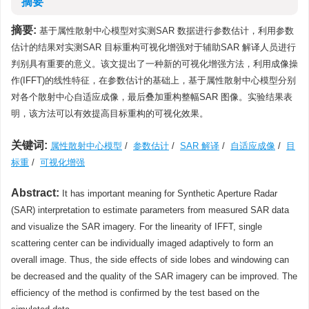
摘要
摘要:
基于属性散射中心模型对实测SAR 数据进行参数估计，利用参数
估计的结果对实测SAR 目标重构可视化增强对于辅助SAR 解译人员进行
判别具有重要的意义。该文提出了一种新的可视化增强方法，利用成像操
作(IFFT)的线性特征，在参数估计的基础上，基于属性散射中心模型分别
对各个散射中心自适应成像，最后叠加重构整幅SAR 图像。实验结果表
明，该方法可以有效提高目标重构的可视化效果。
关键词:
属性散射中心模型
/
参数估计
/
SAR 解译
/
自适应成像
/
目
标重
/
可视化增强
Abstract:
It has important meaning for Synthetic Aperture Radar
(SAR) interpretation to estimate parameters from measured SAR data
and visualize the SAR imagery. For the linearity of IFFT, single
scattering center can be individually imaged adaptively to form an
overall image. Thus, the side effects of side lobes and windowing can
be decreased and the quality of the SAR imagery can be improved. The
efficiency of the method is confirmed by the test based on the