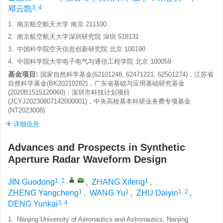
3, 4
邓云凯
1.
南京航空航天大学 南京 211100
2.
南京航空航天大学深圳研究院 深圳 518131
3.
中国科学院空天信息创新研究院 北京 100190
4.
中国科学院大学电子电气与通信工程学院 北京 100059
基金项目:
国家自然科学基金(62101248, 62471221, 62501274)，江苏省
自然科学基金(BK20210282)，广东省基础与应用基础研究基金
(2020B1515120060)；深圳市科技计划项目
(JCYJ20230807142000001)，中央高校基本科研业务费专项基金
(NT2023008)
详细信息
Advances and Prospects in Synthetic
Aperture Radar Waveform Design
1, 2
,
,
1
JIN Guodong
,
ZHANG Xifeng
,
1
1
1, 2
ZHENG Yangcheng
,
WANG Yu
,
ZHU Daiyin
,
3, 4
DENG Yunkai
1.
Nanjing University of Aeronautics and Astronautics, Nanjing