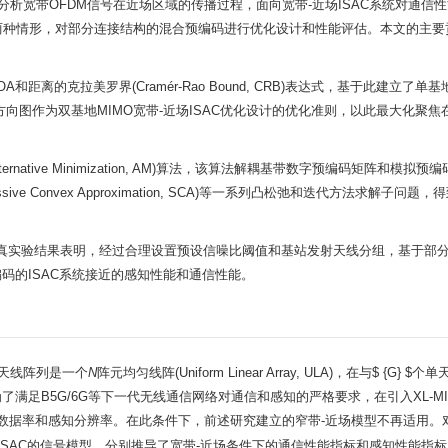
析宽带OFDM信号在近场区域的传播过程，面向宽带-近场ISAC系统对通信
两种情形，对部分连接结构的混合预编码进行优化设计和性能评估。本文的主要
和距离的克拉美罗界(Cramér-Rao Bound, CRB)表达式，基于此建立了单基
方向图作为双基地MIMO宽带-近场ISAC优化设计的优化准则，以此最大化聚焦
ernative Minimization, AM)算法，该算法解耦基带数字预编码矩阵和模拟
 Convex Approximation, SCA)等一系列凸松弛和迭代方法求解子问题，
数值仿真实验结果表明，经过合理设置预设信噪比阈值和基站发射天线分组，基于部
编码的ISAC系统接近的感知性能和通信性能。
BS)天线阵列是一个
N
阵元均匀线阵(Uniform Linear Array, ULA)，在与$ {G} $
了满足B5G/6G等下一代无线通信网络对通信和感知的严格要求，在引入XL-MI
数据率和感知分辨率。在此条件下，前述研究建立的窄带-近场模型不再适用。
ISAC的信号模型，分别推导了宽带-近场条件下的通信性能指标和感知性能指