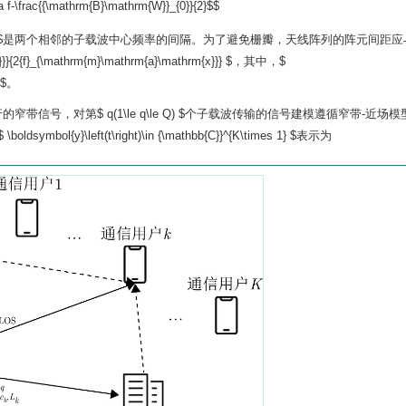
lta f-\frac{{\mathrm{B}\mathrm{W}}_{0}}{2}$$
Delta f $是两个相邻的子载波中心频率的间隔。为了避免栅瓣，天线阵列的阵元间距
{2{f}_{\mathrm{m}\mathrm{a}\mathrm{x}}} $，其中，$
f $。
信号，对第$ q(1\le q\le Q) $个子载波传输的信号建模遵循窄带-近场
ymbol{y}\left(t\right)\in {\mathbb{C}}^{K\times 1} $表示为