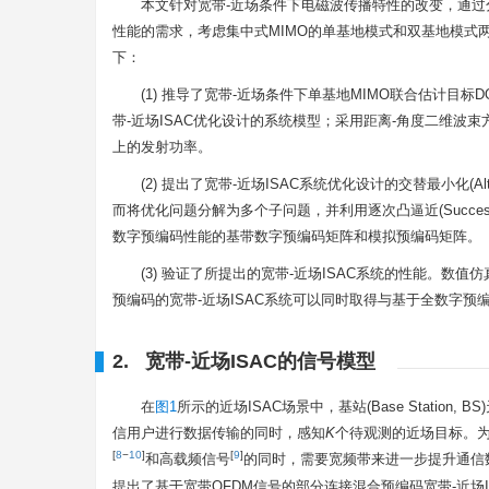
本文针对宽带-近场条件下电磁波传播特性的改变，通过分
性能的需求，考虑集中式MIMO的单基地模式和双基地模式
下：
(1) 推导了宽带-近场条件下单基地MIMO联合估计目标DOA
带-近场ISAC优化设计的系统模型；采用距离-角度二维波束
上的发射功率。
(2) 提出了宽带-近场ISAC系统优化设计的交替最小化(Alt
而将优化问题分解为多个子问题，并利用逐次凸逼近(Successive
数字预编码性能的基带数字预编码矩阵和模拟预编码矩阵。
(3) 验证了所提出的宽带-近场ISAC系统的性能。
预编码的宽带-近场ISAC系统可以同时取得与基于全数字预
2. 宽带-近场ISAC的信号模型
在
图1
所示的近场ISAC场景中，基站(Base Station, 
信用户进行数据传输的同时，感知
K
个待观测的近场目标。为
[
8
−
10
]
[
9
]
和高载频信号
的同时，需要宽频带来进一步提升通信
提出了基于宽带OFDM信号的部分连接混合预编码宽带-近场