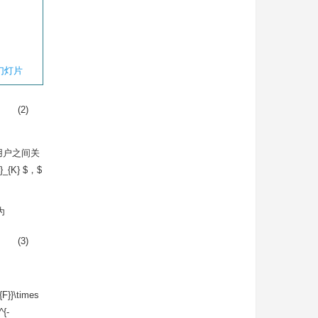
幻灯片
(2)
用户之间关
_{K} $，$
示为
(3)
F}}\times
^{-