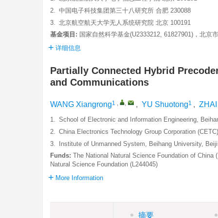
2.
中国电子科技集团第三十八研究所 合肥 230088
3.
北京航空航天大学无人系统研究院 北京 100191
基金项目:
国家自然科学基金(U2333212, 61827901)，北京市科
详细信息
Partially Connected Hybrid Precode
and Communications
1
,
,
1
WANG Xiangrong
,
YU Shuotong
,
ZHAI
1.
School of Electronic and Information Engineering, Beiha
2.
China Electronics Technology Group Corporation (CETC) 
3.
Institute of Unmanned System, Beihang University, Beij
Funds:
The National Natural Science Foundation of China
Natural Science Foundation (L244045)
More Information
摘要