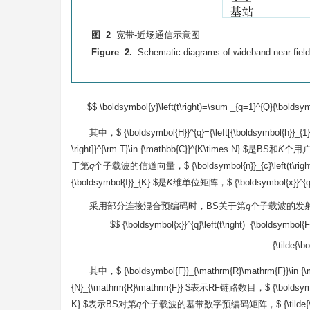
图 2
宽带-近场通信示意图
Figure 2.
Schematic diagrams of wideband near-fiel
$$ \boldsymbol{y}\left(t\right)=\sum _{q=1}^{Q}{\boldsymbo
其中，$ {\boldsymbol{H}}^{q}={\left[{\boldsymbol{h}}_{1}^
\right]}^{\rm T}\in {\mathbb{C}}^{K\times N} $是BS和
K
个用
于第
q
个子载波的信道向量，$ {\boldsymbol{n}}_{c}\left(t\ri
{\boldsymbol{I}}_{K} $是
K
维单位矩阵，$ {\boldsymbol{x}}^{q}\l
采用部分连接混合预编码时，BS关于第
q
个子载波的发射信号$ {
$$ {\boldsymbol{x}}^{q}\left(t\right)={\boldsymbo
{\tilde{\b
其中，$ {\boldsymbol{F}}_{\mathrm{R}\mathrm{F}}\i
{N}_{\mathrm{R}\mathrm{F}} $表示RF链路数目，$ {\boldsymbol{F
K} $表示BS对第
q
个子载波的基带数字预编码矩阵，$ {\tilde{\boldsymbol{c}