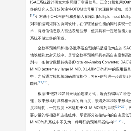
ISAC系统设计研究大多局限于窄带信号。正交分频复用(Orthogonal 
多的研究人员开始关注将OFDM信号用于实现目标感知。美国哥
[
17
]
针对基于OFDM信号和多输入多输出(Multiple-Input-M
列和预编码矩阵的协同设计，在保证通信性能的同时实现一定
术，将通信信息嵌入雷达发射波形，使其具有一定通信能力的
系统不做过多的阐述。
全数字预编码和模拟-数字混合预编码是通信为主的IS
地映射到发射天线中。尽管全数字预编码具有高自由度和高
别与一条包含数模转换器(Digital-to-Analog Conv
MIMO (extremely large MIMO, XL-MIMO)阵列中的应用
中，之后通过模拟预编码调节相位，将RF信号进一步调制到
[
23
,
24
]
能耗
。
根据RF链路和发射天线的连接方式，混合预编码又可进
连，波束形成时具有相当高的自由度，频谱效率和波束形成
[
25
−
27
]
度和能耗，一定程度上不适用于XL-MIMO阵列系统
。
要少量的移相器和连接组件。尽管部分连接结构的自由度低于
[
23
−
28
]
MIMO阵列系统中不失为一种可行的预编码器结构
。