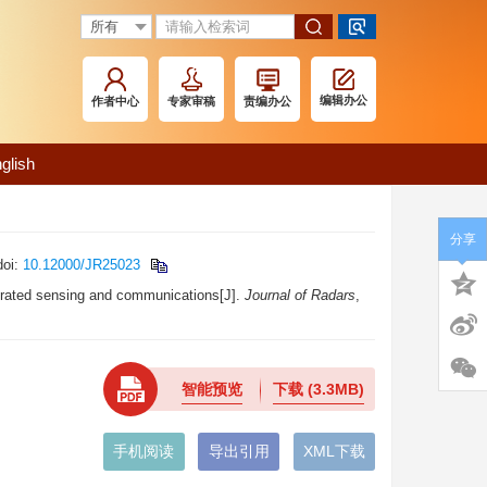
编辑办公
作者中心
专家审稿
责编办公
glish
分享
oi:
10.12000/JR25023
tegrated sensing and communications[J].
Journal of Radars
,
智能预览
下载
(3.3MB)
手机阅读
导出引用
XML下载