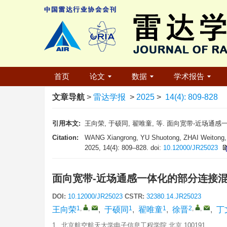
首页
论文
数据
学术报告
文章导航
>
雷达学报
>
2025
>
14(4): 809-828
引用本文:
王向荣, 于硕同, 翟唯童, 等. 面向宽带-近场通感一体化的
Citation:
WANG Xiangrong, YU Shuotong, ZHAI Weitong
2025, 14(4): 809–828. doi:
10.12000/JR25023
面向宽带-近场通感一体化的部分连接
DOI:
10.12000/JR25023
CSTR:
32380.14.JR25023
1
,
,
1
1
2
,
,
王向荣
,
于硕同
,
翟唯童
,
徐晋
,
丁
1.
北京航空航天大学电子信息工程学院 北京 100191