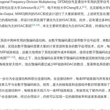
Frequency-Division Multiplexing, OFDM)信号是通信中常用的宽带
[
16
]
[
13
]
伦比亚大学Johnston等人
、电子科技大学Cheng等人
、北京邮电大学W
ultiple-Output, MIMO)阵列的ISAC系统设计进行了大量探索研究。上述研究旨在
的感知性能，所设计的系统属于通信为主的ISAC系统。此外，还有通过多种
[
18
,
19
]
感知为主的ISAC系统
，本文主要研究通信为主的ISAC系统，对感知为主
AC系统中两种常用的预编码器结构。全数字预编码通过基带数字信号处理，将数
性能，实现全数字预编码需要大量的计算资源和复杂的数字处理技术。此外，每
erter, DAC)的RF链路相连，这极大地增加了系统的硬件成本和能耗，使得全数字预编码
[
20
−
22
]
极其有限
。相比之下，混合预编码在基带数字预编码后将数据流映射到较少的
每根发射天线中。混合预编码通过减少RF链路和DAC的数目，显著降低系统硬
一步分为全连接结构和部分连接结构。全连接结构中，每条RF链路都与所有发
效果几乎与全数字预编码相当。然而，庞大的移相器和连接组件数目明显增加了
部分连接结构中，每根发射天线只与一条RF链路相连，有效简化了硬件内容，
全连接结构，经过合理设计，仍然可以实现一定的频谱效率和波束形成效果，使