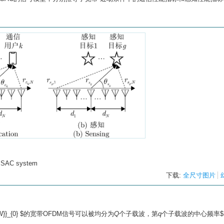
d ISAC system
下载:
全尺寸图片
m{W}}_{0} $的宽带OFDM信号可以被均分为
Q
个子载波，第
q
个子载波的中心频率$ {f}