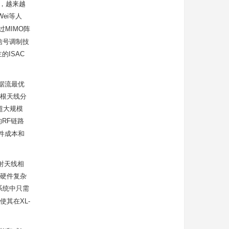
信号，越来越
ei等人
通过MIMO阵
信号调制技
的ISAC
据流最优
根天线分
在超大规模
RF链路
件成本和
射天线相
硬件复杂
系统中只需
其在XL-