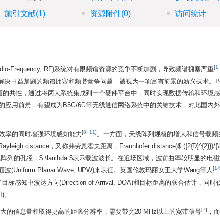
施引文献
(1)
资源附件
(0)
访问统计
[
1
-Frequency, RF)系统对有限频谱资源的竞争不断加剧，导致频谱拥塞严重
tion, ISAC)可以解决日益加剧的频谱拥塞和频谱竞争问题，被视为一项富有前景的新兴技术。
面的共性，通过将两大系统集成到一个硬件平台中，同时实现数据传输和环境感
的应用前景，有望成为B5G/6G等无线通信网络系统中的关键技术，对此国内
[
8
−
11
]
谱效率的同时增强环境感知能力
。一方面，天线阵列规模的增大和信号载频
nce，又称弗劳恩霍夫距离，Fraunhofer distance)$ ({2{D}^{2}})/{\la
阵列的孔径，$ \lambda $表示载波波长。在近场区域，波前曲率较明显的电
[
14
平面波(Uniform Planar Wave, UPW)来表征。英国伦敦玛丽女王大学Wang等人
中波达方向(Direction of Arrival, DOA)和目标距离的联合估计，同
I)。
[
7
]
更大的信息量和取得更高的距离分辨率，需要带宽20 MHz以上的宽带信号
，而