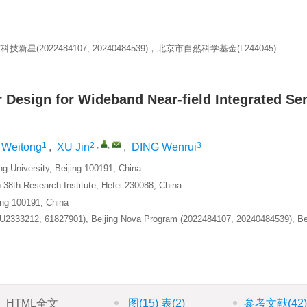
技新星(2022484107, 20240484539)，北京市自然科学基金(L244045)
r Design for Wideband Near-field Integrated Se
1
2
,
,
3
 Weitong
,
XU Jin
,
DING Wenrui
ng University, Beijing 100191, China
38th Research Institute, Hefei 230088, China
ing 100191, China
 (U2333212, 61827901), Beijing Nova Program (2022484107, 20240484539), Be
HTML全文
图
(15)
表
(2)
参考文献
(42