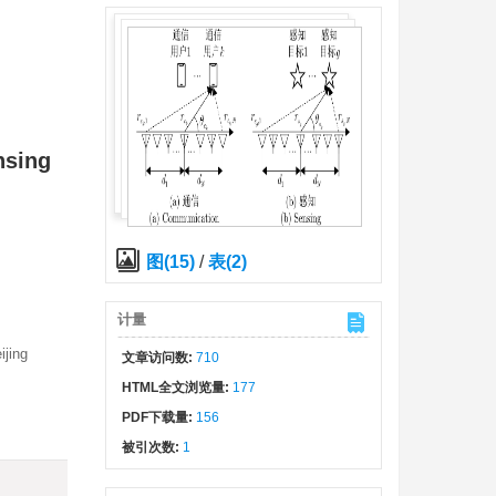
nsing
图(15)
/
表(2)
计量
ijing
文章访问数:
710
HTML全文浏览量:
177
PDF下载量:
156
被引次数:
1
)