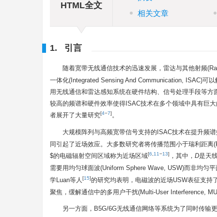
HTML全文
相关文章
1. 引言
随着宽带无线通信技术的迅速发展，雷达与其他射频(Radio
一体化(Integrated Sensing And Communica
用无线通信和雷达感知系统在硬件结构、信号处理手段等方
较高的频谱和硬件效率使得ISAC技术在多个领域中具有巨大
[
4
−
7
]
者展开了大量研究
。
大规模阵列与高频宽带信号支持的ISAC技术在提升频
同引起了近场效应。大多数研究者将传播范围小于瑞利距离(Rayleigh dista
[
6
,
11
−
13
]
$的电磁辐射空间区域称为近场区域
，其中，
D
是天线
需要用均匀球面波(Uniform Sphere Wave, USW)而非均匀
[
15
]
学Luan等人
的研究均表明，电磁波的近场USW表征支持了目标感知
聚焦，缓解通信中的多用户干扰(Multi-User Interference, MU
另一方面，B5G/6G无线通信网络等系统为了同时传输