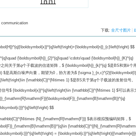
d communication
下载:
全尺寸图片
l{H}}^{q}{\boldsymbol{x}}^{q}\left(t\right)+{\boldsymbol{n}}_{c}\left(t\right) $$
{q}\quad {\boldsymbol{h}}_{2}^{q}\quad \cdots\quad {\boldsymbol{h}}_{K}^{q}
户之间关于第
q
个子载波的信道矩阵，$ {\boldsymbol{h}}_{k}^{q} $是BS和第
k
个
ght) $是高斯白噪声向量，期望为0，协方差为$ {\sigma }_{n,c}^{2}{\boldsymbol{I}}
eft(t\right)\in {\mathbb{C}}^{N\times 1} $是BS关于第
q
个子载波的发射信号。
\boldsymbol{x}}^{q}\left(t\right)\in {\mathbb{C}}^{N\times 1} $可以表
l{F}}_{\mathrm{R}\mathrm{F}}{\boldsymbol{F}}_{\mathrm{B}\mathrm{B}}^{q}
oldsymbol{c}}}^{q}\left(t\right) $$
n {\mathbb{C}}^{N\times {N}_{\mathrm{R}\mathrm{F}}} $表示模拟预编码矩阵，$
}}_{\mathrm{B}\mathrm{B}}^{q}\in {\mathbb{C}}^{{N}_{\mathrm{R}\mathrm{
}}^{q}\left(t\right) = {\boldsymbol{c}}^{q}\left(t\right){{\mathrm{e}}}