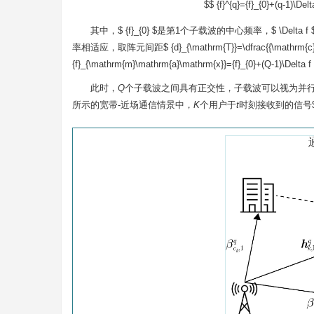
$$ {f}^{q}={f}_{0}+(q-1)\De
其中，$ {f}_{0} $是第1个子载波的中心频率，$ \
率相适应，取阵元间距$ {d}_{\mathrm{T}}=\dfrac{{\mathrm{c}}}
{f}_{\mathrm{m}\mathrm{a}\mathrm{x}}={f}_{0}+(Q-1)\Delta 
此时，
Q
个子载波之间具有正交性，子载波可以视为并行的窄带
所示的宽带-近场通信情景中，
K
个用户于
t
时刻接收到的信号$ \bolds