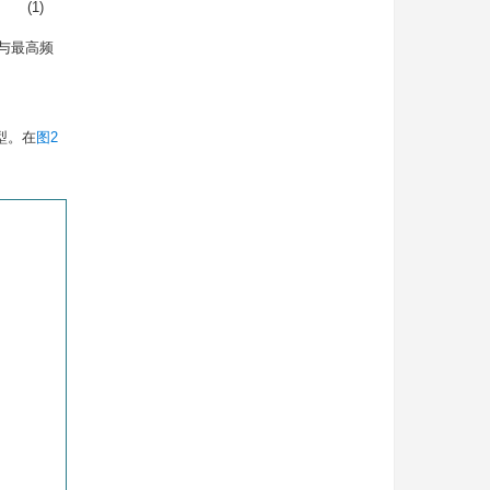
(1)
应与最高频
模型。在
图2