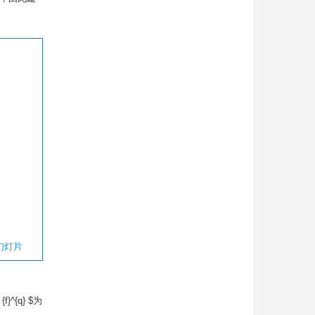
幻灯片
^{q} $为