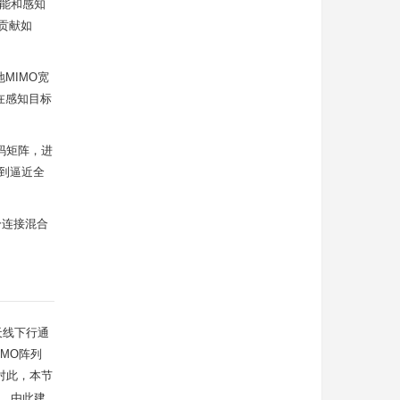
性能和感知
贡献如
地MIMO宽
在感知目标
预编码矩阵，进
得到逼近全
分连接混合
个单天线下行通
MO阵列
对此，本节
标，由此建