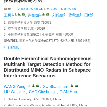
多秩目标检测方法
DOI:
CSTR:
10.12000/JR25008
32380.14.JR25008
1, 3
,
,
1
,
,
2
3
3
王勇
,
许姗姗
,
刘维建
,
曹秋生
,
田晗
1.
西安电子科技大学 西安 710071
2.
空军预警学院 武汉 430019
3.
中国电子科技集团第二十七研究所 郑州 450000
基金项目:
国家自然科学基金(62371379, 62471485, 62071482)
详细信息
Double Hierarchical Nonhomogeneous
Multirank Target Detection Method for
Distributed MIMO Radars in Subspace
Interference Scenarios
1, 3
,
,
1
,
,
WANG Yong
,
XU Shanshan
,
2
3
3
LIU Weijian
,
CAO Qiusheng
,
TIAN Han
1.
Xidian University, Xi’an 710071, China
2.
Air Force Early Warning Academy, Wuhan 430019, China