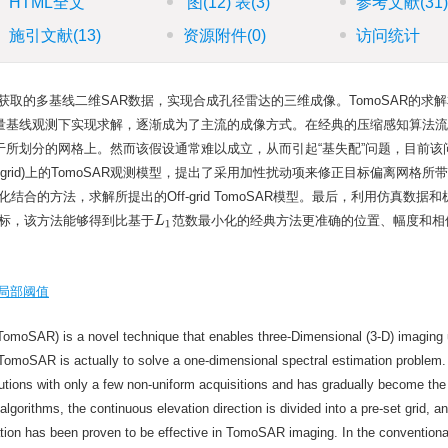
HTML全文
图
(12)
表
(3)
参考文献
(31
施引文献
(13)
资源附件
(0)
访问统计
上获取的多基线二维SAR数据，实现合成孔径雷达的三维成像。TomoSAR的求
量基线观测下实现求解，逐渐成为了主流的成像方式。在经典的压缩感知算法流
所划分的网格上。然而该假设通常难以成立，从而引起“基失配”问题，目前该
-grid)上的TomoSAR观测模型，提出了采用加性扰动项来修正目标偏离网格所
化结合的方法，求解所提出的Off-grid TomoSAR模型。最后，利用仿真数据
d目标，该方法能够得到比基于
范数最小化的经典方法更准确的位置、幅度和相
L
1
局部阈值
omoSAR) is a novel technique that enables three-Dimensional (3-D) imaging 
TomoSAR is actually to solve a one-dimensional spectral estimation problem.
tions with only a few non-uniform acquisitions and has gradually become the
gorithms, the continuous elevation direction is divided into a pre-set grid, a
ion has been proven to be effective in TomoSAR imaging. In the conventiona