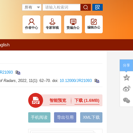
编辑办公
作者中心
专家审稿
责编办公
glish
分享
JR21093
of Radars
, 2022, 11(1): 62–70. doi:
10.12000/JR21093
智能预览
下载
(1.6MB)
手机阅读
导出引用
XML下载