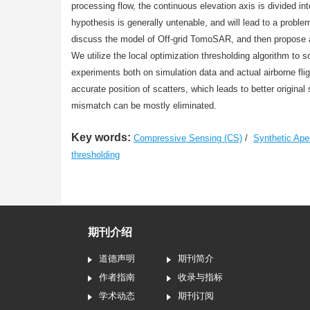
processing flow, the continuous elevation axis is divided in
hypothesis is generally untenable, and will lead to a proble
discuss the model of Off-grid TomoSAR, and then propose an
We utilize the local optimization thresholding algorithm to
experiments both on simulation data and actual airborne fli
accurate position of scatters, which leads to better original 
mismatch can be mostly eliminated.
Key words:
Compressive Sensing (CS)
/
Synthetic Ap
thresholding
期刊介绍
道德声明
期刊简介
作者指南
收录与指标
学术动态
期刊订阅