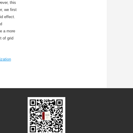
ever, this
, we first
d effect.
ed
te a more
t of grid
ization