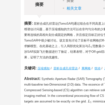
摘要
摘要
相关文章
摘要:
层析合成孔径雷达(TomoSAR)通过组合在不同高度
维谱估计问题，基于压缩感知的方法可以在非均匀分布的少
要将连续的高程向划分成固定的网格，并且假定目标正好位于
TomoSAR中很少被讨论。该文首先讨论了目标不在网格(Off
求解模型。在此基础之上，引入局部优化算法与
范数最小
L
1
涉SAR实际飞行数据进行了验证，结果表明，对于Off-gri
果，证明了方法的优越性。
关键词:
压缩感知
/
层析合成孔径雷达
/
离网格
/
扰动
/
Abstract:
Synthetic Aperture Radar (SAR) Tomography (T
multi-baseline two-Dimensional (2-D) data. The essence of 
Compressed Sensing-based (CS) algorithm can retrieve solu
imaging method. In the conventional processing flow of CS al
targets are assumed to be exactly on the grid.
minimizat
L
1