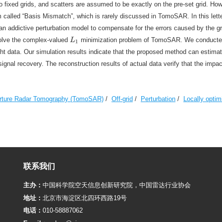
to fixed grids, and scatters are assumed to be exactly on the pre-set grid. How
m called “Basis Mismatch”, which is rarely discussed in TomoSAR. In this letter
 addictive perturbation model to compensate for the errors caused by the gri
 solve the complex-valued
minimization problem of TomoSAR. We conduct
L
1
ght data. Our simulation results indicate that the proposed method can estima
signal recovery. The reconstruction results of actual data verify that the impac
erture Radar Tomography (TomoSAR)
/
Off-grid
/
Perturbation
/
Locally optim
联系我们
主办：
中国科学院空天信息创新研究院
，
中国雷达行业协会
地址：
北京市海淀区北四环西路19号
电话：
010-58887062