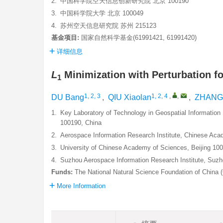
2.
中国科学院空天信息创新研究院 北京 100190
3.
中国科学院大学 北京 100049
4.
苏州空天信息研究院 苏州 215123
基金项目:
国家自然科学基金(61991421, 61991420)
详细信息
L
Minimization with Perturbation f
1
1, 2, 3
1, 2, 4
,
,
DU Bang
,
QIU Xiaolan
,
ZHANG
1.
Key Laboratory of Technology in Geospatial Informatio
100190, China
2.
Aerospace Information Research Institute, Chinese Aca
3.
University of Chinese Academy of Sciences, Beijing 10
4.
Suzhou Aerospace Information Research Institute, Suz
Funds:
The National Natural Science Foundation of China
More Information