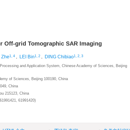
or Off-grid Tomographic SAR Imaging
1, 4
1, 2
1, 2, 3
 Zhe
,
LEI Bin
,
DING Chibiao
n Processing and Application System, Chinese Academy of Sciences, Beijing
demy of Sciences, Beijing 100190, China
0049, China
hou 215123, China
 (61991421, 61991420)