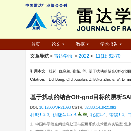
首页
论文
数据
学术报告
文章导航
>
雷达学报
>
2022
>
11(1): 62-70
引用本文:
杜邦, 仇晓兰, 张柘, 等. 基于扰动的结合Off-grid目标
Citation:
DU Bang, QIU Xiaolan, ZHANG Zhe,
et al
.
L
min
1
基于扰动的结合Off-grid目标的层析S
DOI:
10.12000/JR21093
CSTR:
32380.14.JR21093
1, 2, 3
1, 2, 4
,
,
1, 4
1, 2
杜邦
,
仇晓兰
,
张柘
,
雷斌
,
1.
中国科学院空间信息处理与应用系统技术重点实验室 北京 1