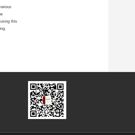
various
he
using this
ing.