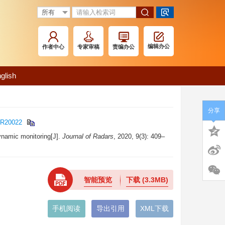
编辑办公
作者中心
专家审稿
责编办公
glish
分享
JR20022
ynamic monitoring[J].
Journal of Radars
, 2020, 9(3): 409–
智能预览
下载
(3.3MB)
手机阅读
导出引用
XML下载