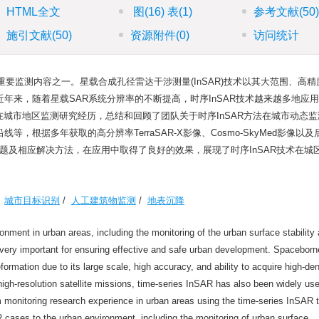
HTML全文
图
(16)
表
(1)
参考文献
(50
施引文献
(50)
资源附件
(0)
访问统计
要监测内容之一。星载合成孔径雷达干涉测量(InSAR)技术以其大范围、高精
年来，随着星载SAR系统分辨率的不断提高，时序InSAR技术越来越多地应
在城市地区监测研究经历，总结和回顾了团队关于时序InSAR方法在城市动态
根据多年获取的高分辨率TerraSAR-X影像、Cosmo-SkyMed影像以
研究问题及相应解决方法，在应用中取得了良好的效果，展现了时序InSAR技术在城
/
城市目标识别
/
人工建筑物监测
/
地表沉降
nment in urban areas, including the monitoring of the urban surface stability
 very important for ensuring effective and safe urban development. Spaceborn
rmation due to its large scale, high accuracy, and ability to acquire high-den
 high-resolution satellite missions, time-series InSAR has also been widely us
rm monitoring research experience in urban areas using the time-series InSAR 
R cases to the urban environment, including the monitoring of urban surface