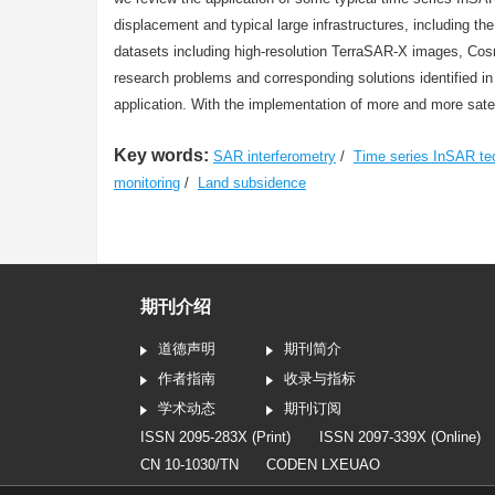
displacement and typical large infrastructures, including t
datasets including high-resolution TerraSAR-X images, Co
research problems and corresponding solutions identified i
application. With the implementation of more and more satell
Key words:
SAR interferometry
/
Time series InSAR te
monitoring
/
Land subsidence
期刊介绍
道德声明
期刊简介
作者指南
收录与指标
学术动态
期刊订阅
ISSN 2095-283X (Print)
ISSN 2097-339X (Online)
CN 10-1030/TN
CODEN LXEUAO