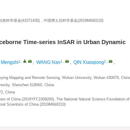
然科学基金(41571435)，中国博士后科学基金(2019M660210)
aceborne Time-series InSAR in Urban Dynamic
1
,
,
1
,
2
,
Mengshi
,
WANG Nan
,
QIN Xiaoqiong
,
rveying Mapping and Remote Sensing, Wuhan University, Wuhan 430079, Chin
versity, Shenzhen 518060, China
72, China
am of China (2019YFC1509200), The National Natural Science Foundation of
oral Scientists of China (2019M660210)