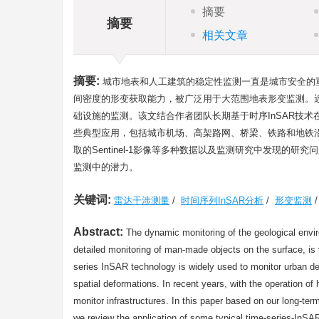
摘要
摘要
相关文章
摘要:
城市地表和人工建筑的稳定性监测一直是城市安全的重
间密度的形变获取能力，被广泛用于大范围地表形变监测。近
础设施的监测。该文结合作者团队长期基于时序InSAR技术
些典型应用，包括城市机场、高架路网、桥梁、铁路和地铁沿线等，
取的Sentinel-1影像等多种数据以及监测研究中发现的
监测中的潜力。
关键词:
雷达干涉测量
/
时间序列InSAR分析
/
形变监测
Abstract:
The dynamic monitoring of the geological enviro
detailed monitoring of man-made objects on the surface, is
series InSAR technology is widely used to monitor urban defo
spatial deformations. In recent years, with the operation of
monitor infrastructures. In this paper based on our long-te
we review the application of some typical time-series-InSA