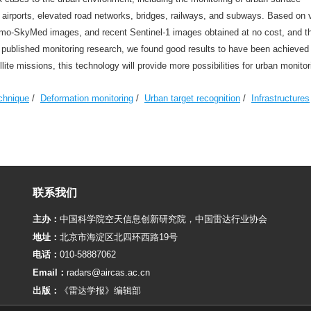
he airports, elevated road networks, bridges, railways, and subways. Based on 
smo-SkyMed images, and recent Sentinel-1 images obtained at no cost, and t
n published monitoring research, we found good results to have been achieved 
ite missions, this technology will provide more possibilities for urban monitor
chnique
/
Deformation monitoring
/
Urban target recognition
/
Infrastructures
联系我们
主办：
中国科学院空天信息创新研究院
，
中国雷达行业协会
地址：
北京市海淀区北四环西路19号
电话：
010-58887062
Email：
radars@aircas.ac.cn
出版：
《雷达学报》编辑部