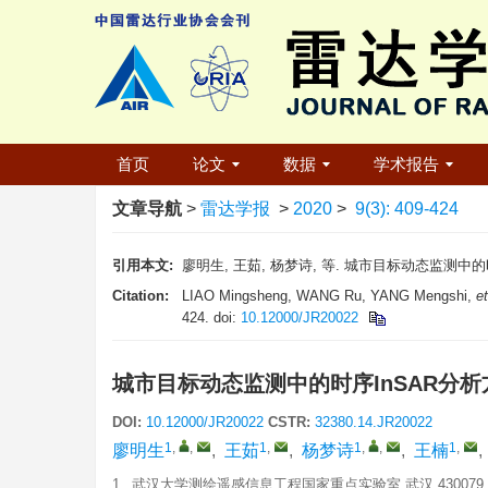
首页
论文
数据
学术报告
文章导航
>
雷达学报
>
2020
>
9(3): 409-424
引用本文:
廖明生, 王茹, 杨梦诗, 等. 城市目标动态监测中的时序InS
Citation:
LIAO Mingsheng, WANG Ru, YANG Mengshi,
et
424. doi:
10.12000/JR20022
城市目标动态监测中的时序InSAR分
DOI:
10.12000/JR20022
CSTR:
32380.14.JR20022
1
,
,
1
,
1
,
,
1
,
廖明生
,
王茹
,
杨梦诗
,
王楠
,
1.
武汉大学测绘遥感信息工程国家重点实验室 武汉 430079