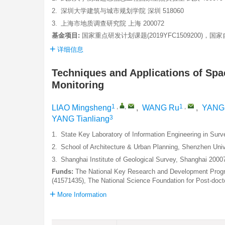
2.
深圳大学建筑与城市规划学院 深圳 518060
3.
上海市地质调查研究院 上海 200072
基金项目:
国家重点研发计划课题(2019YFC1509200)，国家自
详细信息
Techniques and Applications of Sp
Monitoring
1
,
,
1
,
LIAO Mingsheng
,
WANG Ru
,
YANG 
3
YANG Tianliang
1.
State Key Laboratory of Information Engineering in Su
2.
School of Architecture & Urban Planning, Shenzhen Uni
3.
Shanghai Institute of Geological Survey, Shanghai 2000
Funds:
The National Key Research and Development Progr
(41571435), The National Science Foundation for Post-doct
More Information