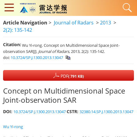
Article Navigation
>
Journal of Radars
>
2013
>
2(2): 135-142
Citation:
Wu Yi-rong. Concept on Multidimensional Space Joint-
observation SAR[J].
Journal of Radars
, 2013, 2(2): 135-142.
doi:
10.3724/SP.J.1300.2013.13047
PDF
( 791 KB)
Concept on Multidimensional Space
Joint-observation SAR
DOI:
CSTR:
10.3724/SP.J.1300.2013.13047
32380.14.SP.J.1300.2013.13047
Wu Yi-rong