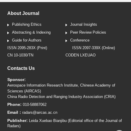
About Journal
Publishing Ethics
Journal Insights
Abstracting & Indexing
Peer Review Policies
Guide for Authors
Conference
ISSN 2095-283X (Print)
ISSN 2097-339X (Online)
CN 10-1030/TN
CODEN LXEUAO
Contacts Us
Sponsor:
Aerospace Information Research Institute, Chinese Academy of
Sciences (AIRCAS)
China Radio Detection and Ranging Industry Association (CRIA)
Phone:
010-58887062
Email：
radars@aircas.ac.cn
Publisher:
Leida Xuebao Bianjibu (Editorial office of the Journal of
Radars)