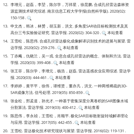
12.
李增元，赵磊，李堃，陈尔学，万祥星，徐昆鹏. 合成孔径雷达森林资
源监测技术研究综述. 南京信息工程大学学报(自然科学版). 2020(02):
150-158 .
13.
申文杰，韩冰，林赟，胡玉新，洪文. 多角度SAR动目标检测技术及其
高分三号实验验证研究. 雷达学报. 2020(02): 304-320 .
本站查看
14.
王雪松，陈思伟. 合成孔径雷达极化成像解译识别技术的进展与展望. 雷
达学报. 2020(02): 259-276 .
本站查看
15.
丁赤飚，仇晓兰，吴一戎. 全息合成孔径雷达的概念、体制和方法. 雷达
学报. 2020(03): 399-408 .
本站查看
16.
张王菲，陈尔学，李增元，杨浩，赵磊. 雷达遥感农业应用综述. 雷达学
报. 2020(03): 444-461 .
本站查看
17.
李婷婷，黄平平，徐伟，谭维贤，董亦凡，洪文. 一种两维稀疏的3D-
SAR成像方法. 信号处理. 2019(05): 850-859 .
18.
张金松，邢孟道，孙光才. 一种基于密集深度分离卷积的SAR图像水域
分割算法. 雷达学报. 2019(03): 400-412 .
本站查看
19.
陈思伟，李永祯，王雪松，肖顺平. 极化SAR目标散射旋转域解译理论
与应用. 雷达学报. 2017(05): 442-455 .
本站查看
20.
王雪松. 雷达极化技术研究现状与展望. 雷达学报. 2016(02): 119-131 .