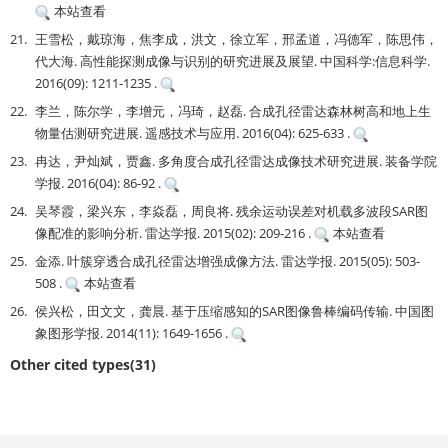
本站查看
21.
王雪松，戴琼海，焦李成，洪文，徐立军，邢孟道，冯德军，陈思伟，
代大海. 高性能探测成像与识别的研究进展及展望. 中国科学:信息科学.
2016(09): 1211-1235 .
22.
李兰，陈尔学，李增元，冯琦，赵磊. 合成孔径雷达森林树高和地上生
物量估测研究进展. 遥感技术与应用. 2016(04): 625-633 .
23.
冉达，尹灿斌，贾鑫. 多角度合成孔径雷达成像技术研究进展. 装备学院
学报. 2016(04): 86-92 .
24.
吴琴霞，梁兴东，李焱磊，周良将. 残余运动误差对机载多波段SAR图
像配准的影响分析. 雷达学报. 2015(02): 209-216 .
本站查看
25.
金添. 叶簇穿透合成孔径雷达增强成像方法. 雷达学报. 2015(05): 503-
508 .
本站查看
26.
侯兴松，田文文，龚晨. 基于压缩感知的SAR图像鲁棒编码传输. 中国图
象图形学报. 2014(11): 1649-1656 .
Other cited types(31)