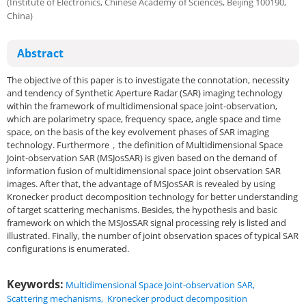
(Institute of Electronics, Chinese Academy of Sciences, Beijing 100190,
China)
Abstract
The objective of this paper is to investigate the connotation, necessity
and tendency of Synthetic Aperture Radar (SAR) imaging technology
within the framework of multidimensional space joint-observation,
which are polarimetry space, frequency space, angle space and time
space, on the basis of the key evolvement phases of SAR imaging
technology. Furthermore，the definition of Multidimensional Space
Joint-observation SAR (MSJosSAR) is given based on the demand of
information fusion of multidimensional space joint observation SAR
images. After that, the advantage of MSJosSAR is revealed by using
Kronecker product decomposition technology for better understanding
of target scattering mechanisms. Besides, the hypothesis and basic
framework on which the MSJosSAR signal processing rely is listed and
illustrated. Finally, the number of joint observation spaces of typical SAR
configurations is enumerated.
Keywords:
Multidimensional Space Joint-observation SAR
,
Scattering mechanisms
,
Kronecker product decomposition