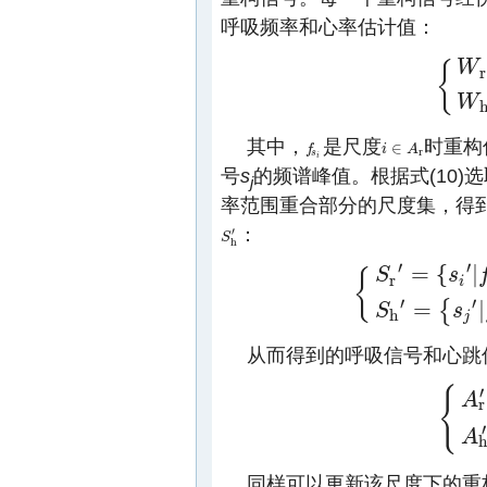
呼吸频率和心率估计值：
W
{
r
{
W
r
=
{
f
s
i
|
W
其中，
是尺度
时重构
∈
f
f
s
i
i
i
∈
A
r
A
r
s
i
号
s
的频谱峰值。根据式(10)
j
率范围重合部分的尺度集，得
：
′
S
S
h
′
h
′
′
=
{
|
S
s
{
r
i
{
S
r
′
=
{
s
i
′
|
f
s
i
′
∈
W
r
∩
Ω
r
,
i
∈
′
′
=
|
{
S
s
h
j
从而得到的呼吸信号和心跳
′
{
A
r
{
A
r
′
=
{
i
|
s
i
′
A
同样可以更新该尺度下的重