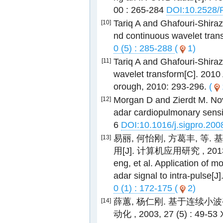
00 : 265-284
DOI:10.2528
Tariq A and Ghafouri-Shiraz
[10]
nd continuous wavelet tran
0 (5) : 285-288
(
1)
Tariq A and Ghafouri-Shiraz
[11]
wavelet transform[C]. 201
orough, 2010: 293-296.
(
Morgan D and Zierdt M. Nov
[12]
adar cardiopulmonary sensin
6
DOI:10.1016/j.sigpro.200
易丽, 何怡刚, 方葛丰, 等
[13]
用[J]. 计算机应用研究 , 2013, 30
eng, et al. Application of mo
adar signal to intra-pulse[J]
0 (1) : 172-175
(
2)
薛蕙, 杨仁刚. 基于连续小
[14]
动化 , 2003, 27 (5) : 49-53