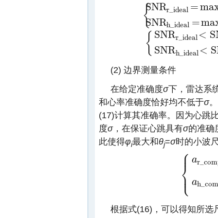
S
N
R
=
ma
{
r
_
i
d
e
a
l
{
S
N
R
r
_
i
d
e
a
l
=
max
{
S
N
R
i
|
i
∈
S
N
R
=
ma
h
_
i
d
e
a
l
S
N
R
<
S
{
r
_
i
d
e
a
l
{
S
N
R
r
_
i
d
e
a
l
<
S
N
R
T
r
_
i
d
e
a
l
S
N
R
<
S
h
_
i
d
e
a
l
(2) 边界测量条件
在给定准确度
σ
下，雷达系
和心率准确度恰好均不低于
σ
。
(17)计算其准确率。因为心
度
σ
，在保证心跳具有
σ
的准确
此使得
φ
最大和
θ
=
σ
时的小波
i
j
⎧
⎪
a
r
_
c
o
m
⎨
⎩
⎪
{
a
r
_
c
o
m
p
l
e
x
=
a
h
_
c
o
根据式(16)，可以得知所选