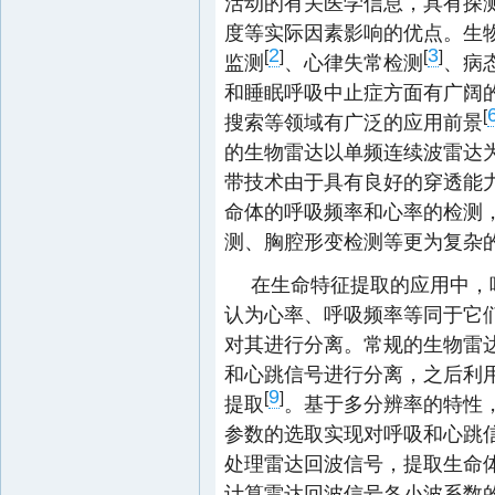
活动的有关医学信息，具有探测
度等实际因素影响的优点。生
2
3
[
]
[
]
监测
、心律失常检测
、病
和睡眠呼吸中止症方面有广阔
[
搜索等领域有广泛的应用前景
的生物雷达以单频连续波雷达
带技术由于具有良好的穿透能
命体的呼吸频率和心率的检测
测、胸腔形变检测等更为复杂
在生命特征提取的应用中，
认为心率、呼吸频率等同于它
对其进行分离。常规的生物雷
和心跳信号进行分离，之后利
9
[
]
提取
。基于多分辨率的特性
参数的选取实现对呼吸和心跳信
处理雷达回波信号，提取生命
计算雷达回波信号各小波系数