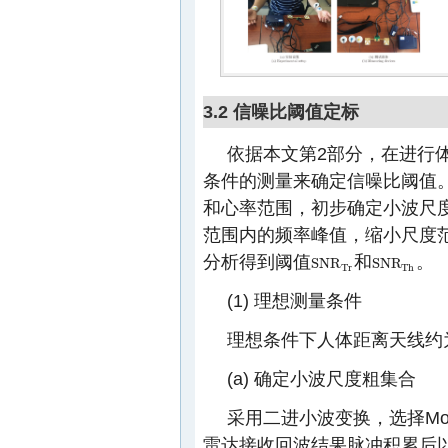
3.2 信噪比阈值定标
依据本文第2部分，在进行
条件的测量来确定信噪比阈值
和心率范围，初步确定小波尺
范围内的频率峰值，缩小尺度
分析得到阈值
和
。
S
N
R
S
N
R
S
N
R
T
r
S
N
R
T
h
T
r
T
h
(1) 理想测量条件
理想条件下人体距离天线约为
(a) 确定小波尺度粗集合
采用二进小波变换，选择Mo
雷达接收回波结果脉冲积累后以