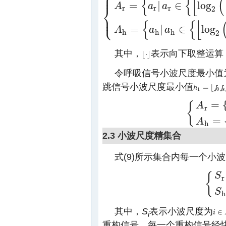
⎧
⎪
{
{
⌊
(
=
|
∈
log
A
a
a
⎨
r
r
r
2
⎩
⎪
{
A
r
=
{
a
r
|
a
r
∈
{
⌊
log
2
(
f
0
f
s
f
r2
)
⌋
,
⌊
log
2
(
f
0
f
s
f
r2
)
⌋
+
1
,
{
{
⌊
=
|
∈
log
A
a
a
h
h
h
2
其中，
表示向下取整运算
⌊
⋅
⌋
⌊
⋅
⌋
令呼吸信号小波尺度最小值
跳信号小波尺度最小值
=
⌊
h
h
1
=
⌊
f
0
f
s
f
/
f
h
f
2
1
0
s
=
{
A
r
{
A
r
=
{
r
1
,
r
1
+
1
,
⋅
⋅
=
A
h
2.3 小波尺度精集合
式(9)所示集合内每一个小
{
S
r
{
S
r
=
{
s
i
|
i
S
h
其中，
S
表示小波尺度为
∈
i
i
∈
A
r
i
重构信号。每一个重构信号经