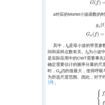
(
)
G
f
G
(
f
)
=
1
π
f
b
e
a
对应的Morlet小波函数
(
g
t
g
a
(
t
)
=
a
(
)
=
G
f
G
a
(
f
)
=
a
k
π
f
b
e
−
a
其中，
f
是母小波的带宽参
b
间和采样点数有关。
f
为小波
0
是实际应用中的CWT需要事先
确定需要估计的频率分量的尺度
时，
G
(
f
)的值最大，使得呼吸
a
为所选尺度范围。因此，对于
18
]
：
⎧
⎨
f
⎩
{
f
r
=
f
0
a
f