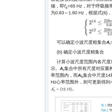
储，即
f
=65 Hz，对于呼吸频
s
为0.83～1.80 Hz，根据式(6
256
14
{
2
≤
0.6
{
2
14
≤
256
∗
65
0.65
≤
256
12
2
≤
3.
可以确定小波尺度粗集合
A
r
(b) 确定小波尺度精集合
计算小波尺度范围内各尺度
示。
A
集合中所有尺度对应重构信
r
率范围内，而
A
集合中尺度14
h
Hz心率范围外，则可更新得到
。
′
=
{
12
,
13
}
A
A
h
′
=
{
12
,
13
}
h
表 1
理
Tab.1
Th