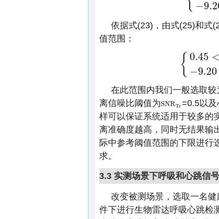
−
9
.2
依据式(23)，由式(25)和
值范围：
0
.45
{
{
0
.45
<
S
N
R
T
r
<
−
9
.20
在此范围内我们一般选取较
离信噪比阈值为
=0.5
S
N
R
S
N
R
T
r
T
r
样可以保证系统适用于较多的
离准确度越高，同时无结果输
际中参考阈值范围的下限进行
求。
3.3 实测场景下呼吸和心跳信
改变被测场景，选取一名健康
件下进行生物雷达呼吸心跳检