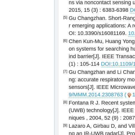
ns via noncontact sensing u
2015, 15 (3) : 6383-6398
D
Gu Changzhan. Short-Range
[5]
r emerging applications: A 
OI: 10.3390/s16081169.
10
Chen Kun-Mu, Huang Yong, Z
[6]
on systems for searching h
ind barrier[J]. IEEE Transa
(1) : 105-114
DOI:10.1109/
Gu Changzhan and Li Chang
[7]
ng: accurate respiratory m
sensors[J]. IEEE Microwave
9/MMM.2014.2308763
(
1
Fontana R J. Recent system
[8]
(UWB) technology[J]. IEEE
niques , 2004, 52 (9) : 20
Lazaro A, Girbau D, and Vill
[9]
ng an IR-UWB radar[J]. Pro