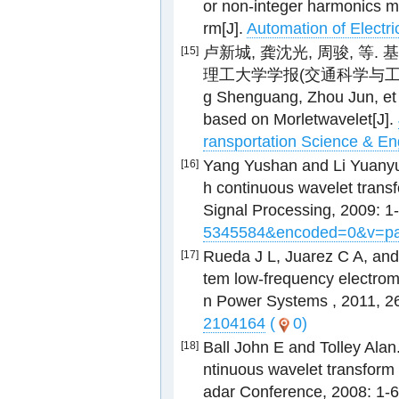
or non-integer harmonics m
rm[J].
Automation of Electr
卢新城, 龚沈光, 周骏, 等. 
[15]
理工大学学报(交通科学与工程版) , 20
g Shenguang, Zhou Jun, et a
based on Morletwavelet[J].
ransportation Science & Eng
Yang Yushan and Li Yuanyua
[16]
h continuous wavelet trans
Signal Processing, 2009: 1
5345584&encoded=0&v=pa
Rueda J L, Juarez C A, and 
[17]
tem low-frequency electrome
n Power Systems , 2011, 2
2104164
(
0)
Ball John E and Tolley Alan
[18]
ntinuous wavelet transform
adar Conference, 2008: 1-