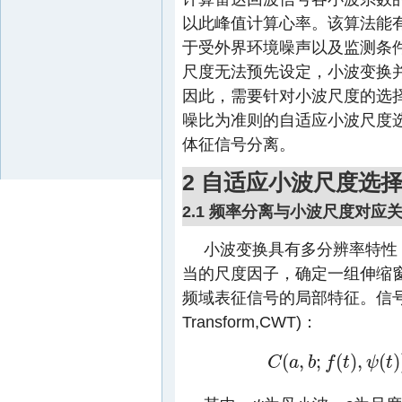
以此峰值计算心率。该算法能
于受外界环境噪声以及监测条
尺度无法预先设定，小波变换
因此，需要针对小波尺度的选
噪比为准则的自适应小波尺度
体征信号分离。
2 自适应小波尺度选
2.1 频率分离与小波尺度对应
小波变换具有多分辨率特性
当的尺度因子，确定一组伸缩
频域表征信号的局部特征。信
Transform,CWT)：
(
,
;
(
)
,
(
)
C
a
b
f
t
ψ
t
C
(
a
,
b
;
f
(
t
)
,
ψ
(
t
)
)
=
∫
−
∞
∞
f
(
t
)
1
a
ψ