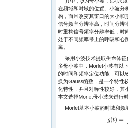
其中，
ψ
为母小波，
a
为尺度
在频域和时域的位置。小波分
构，而且改变其窗口的大小和
信号频率分辨率高，时间分辨
时重构信号频率分辨率低，时
处于不同频率带上的呼吸和心
离。
采用小波技术提取生命体征
多母小波中，Morlet小波有
的时间和频率定位功能，可以
换为Gauss函数，是一个特
化特性，并且对称性较好，其
本文选择Morlet母小波来进行
Morlet基本小波的时域和
(
)
=
g
t
g
(
t
)
=
1
π
f
b
e
j
2