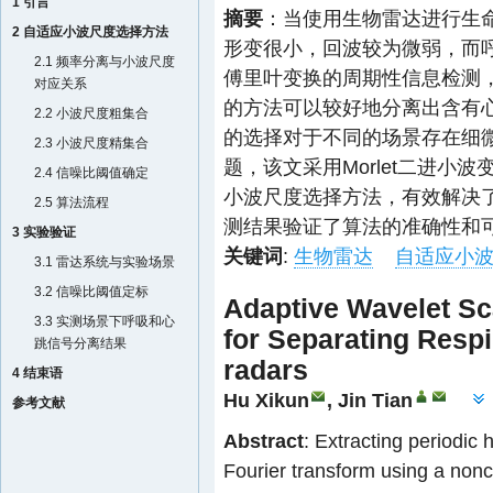
1 引言
摘要
：当使用生物雷达进行生
2 自适应小波尺度选择方法
形变很小，回波较为微弱，而
2.1 频率分离与小波尺度
傅里叶变换的周期性信息检测
对应关系
的方法可以较好地分离出含有
2.2 小波尺度粗集合
的选择对于不同的场景存在细
2.3 小波尺度精集合
题，该文采用Morlet二进
2.4 信噪比阈值确定
小波尺度选择方法，有效解决
2.5 算法流程
测结果验证了算法的准确性和
3 实验验证
关键词
:
生物雷达
自适应小
3.1 雷达系统与实验场景
3.2 信噪比阈值定标
Adaptive Wavelet Sc
3.3 实测场景下呼吸和心
for Separating Respi
跳信号分离结果
radars
4 结束语
Hu Xikun
,
Jin Tian
参考文献
Abstract
: Extracting periodic 
Fourier transform using a nonco