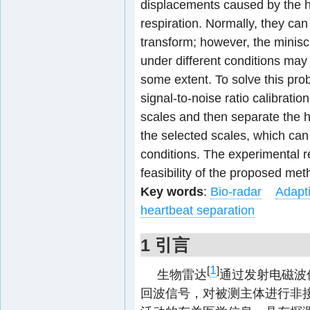
displacements caused by the h
respiration. Normally, they ca
transform; however, the miniscu
under different conditions may
some extent. To solve this pr
signal-to-noise ratio calibrati
scales and then separate the h
the selected scales, which can b
conditions. The experimental r
feasibility of the proposed met
Key words
:
Bio-radar
Adapti
heartbeat separation
1 引言
1
[
]
生物雷达
通过发射电磁波
回波信号，对被测主体进行非