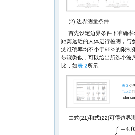
(2) 边界测量条件
首先设定边界条件下准确率
距离远近的人体进行检测，与
测准确率均不小于95%的限制
步骤类似，可以给出所选小波
比，如
表 2
所示。
表 2
边
Tab.2
Th
nder co
由式(21)和式(22)可得
−
4
.0
{
{
−
4
.03
<
S
N
R