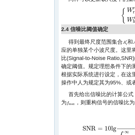
′
W
{
r
{
W
r
′
=
{
f
s
i
′
W
2.4 信噪比阈值确定
得到最终尺度范围集合
和
′
A
A
r
′
r
应的单独某个小波尺度。这里
比(Signal-to-Noise R
确定阈值。规定理想条件下的测
根据实际系统进行设定，在这里
操作中人为规定其为95%、或者
首先给出信噪比的计算公式
为
，则重构信号的信噪比为
f
f
max
max
S
N
R
=
10
lg
S
N
R
=
10
lg
∫
f
max
−
B
/
2
f
max
+
B
/
2
|
P
(
∞