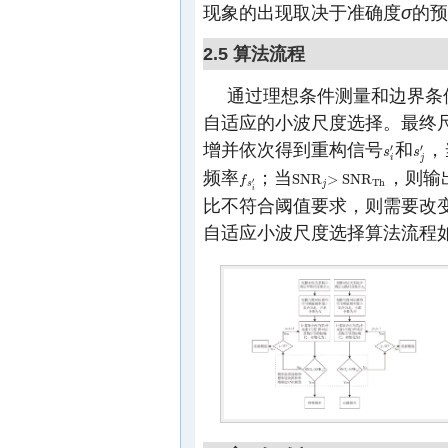
现象的出现取决于准确度
σ
的预
2.5 算法流程
通过理想条件测量和边界条
自适应的小波尺度选择。最终
增并依次得到重构信号
和
，
′
′
s
s
i
′
s
s
j
′
i
j
频率
；当
，则输
S
N
R
>
S
N
R
f
f
s
i
′
S
N
R
j
>
S
N
R
T
h
′
T
h
j
s
i
比不符合阈值要求，则需要改
自适应小波尺度选择算法流程