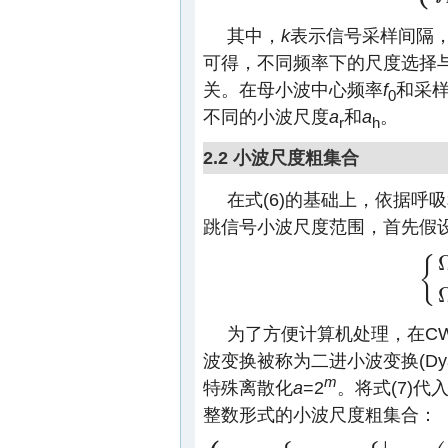
其中，
k
表示信号采样间隔
可得，不同频率下的尺度选择
关。在母小波中心频率
f
和采
0
不同的小波尺度
a
和
a
。
r
h
2.2 小波尺度粗集合
在式(6)的基础上，依据
跳信号小波尺度范围，首先假
{
{
Ω
r
=
[
为了方便计算机处理，在C
波变换被称为二进小波变换(Dyadic
m
特殊离散化
a
=2
。将式(7)
整数形式的小波尺度粗集合：