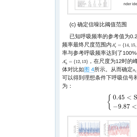
nder id
(c) 确定信噪比阈值范围
已知呼吸频率的参考值为0.22
频率最终尺度范围内
′
=
{
14
,
15
,
A
A
r
′
=
{
14
,
15
,
16
,
1
r
率与参考呼吸频率达到了100
，在尺度为12时的
′
=
{
12
,
13
}
A
A
h
′
=
{
12
,
13
}
h
体对比如
图 4
所示。从而确定
a
a
r
r
可以得到理想条件下呼吸信号
为：
0
.45
<
{
{
0
.45
<
S
N
R
T
r
_
i
d
e
−
9
.87