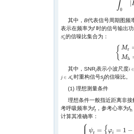
∫
|
0
其中，
B
代表信号周期图频
表示在频率为
f
时的信号输出功
的信噪比集合为：
′
S
S
h
′
h
{
M
r
{
M
r
=
{
S
N
R
i
|
M
h
其中，SNR
表示小波尺度
i
i
∈
i
时重构信号
s
的信噪比。
′
∈
j
j
∈
A
h
A
′
j
h
(1) 理想测量条件
理想条件一般指近距离非接触
考呼吸频率为
f
，参考心率为
f
r
h
计算其准确率：
⎧
⎪
⎪
⎪
{
=
=
1
−
ψ
φ
r
i