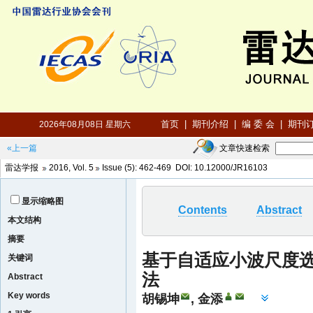
«上一篇
文章快速检索
雷达学报
2016
,
Vol. 5
Issue (5)
: 462-469 DOI:
10.12000/JR16103
显示缩略图
Contents
Abstract
本文结构
摘要
基于自适应小波尺度
关键词
法
Abstract
Key words
胡锡坤
,
金添