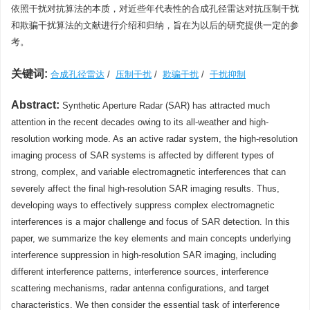
依照干扰对抗算法的本质，对近些年代表性的合成孔径雷达对抗压制干扰
和欺骗干扰算法的文献进行介绍和归纳，旨在为以后的研究提供一定的参
考。
关键词:
合成孔径雷达
/
压制干扰
/
欺骗干扰
/
干扰抑制
Abstract:
Synthetic Aperture Radar (SAR) has attracted much
attention in the recent decades owing to its all-weather and high-
resolution working mode. As an active radar system, the high-resolution
imaging process of SAR systems is affected by different types of
strong, complex, and variable electromagnetic interferences that can
severely affect the final high-resolution SAR imaging results. Thus,
developing ways to effectively suppress complex electromagnetic
interferences is a major challenge and focus of SAR detection. In this
paper, we summarize the key elements and main concepts underlying
interference suppression in high-resolution SAR imaging, including
different interference patterns, interference sources, interference
scattering mechanisms, radar antenna configurations, and target
characteristics. We then consider the essential task of interference