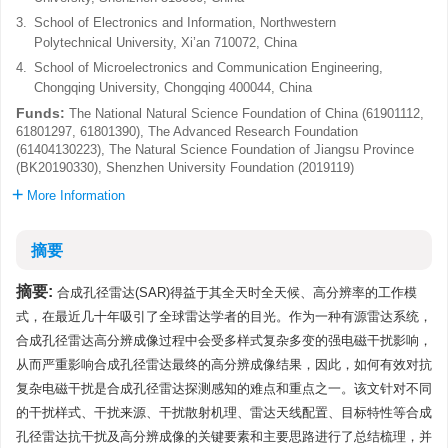
3.
School of Electronics and Information, Northwestern
Polytechnical University, Xi’an 710072, China
4.
School of Microelectronics and Communication Engineering,
Chongqing University, Chongqing 400044, China
Funds:
The National Natural Science Foundation of China (61901112,
61801297, 61801390), The Advanced Research Foundation
(61404130223), The Natural Science Foundation of Jiangsu Province
(BK20190330), Shenzhen University Foundation (2019119)
More Information
摘要
摘要:
合成孔径雷达(SAR)得益于其全天时全天候、高分辨率的工作模
式，在最近几十年吸引了全球雷达学者的目光。作为一种有源雷达系统，
合成孔径雷达高分辨成像过程中会受多样式复杂多变的强电磁干扰影响，
从而严重影响合成孔径雷达最终的高分辨成像结果，因此，如何有效对抗
复杂电磁干扰是合成孔径雷达探测感知的难点和重点之一。该文针对不同
的干扰样式、干扰来源、干扰散射机理、雷达天线配置、目标特性等合成
孔径雷达抗干扰及高分辨成像的关键要素和主要思路进行了总结梳理，并