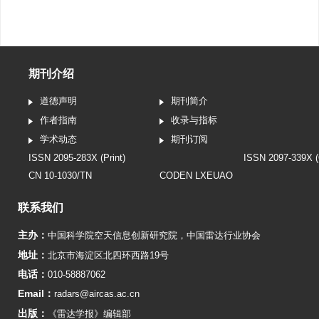
期刊介绍
道德声明
期刊简介
作者指南
收录与指标
学术动态
期刊订阅
ISSN 2095-283X (Print)
ISSN 2097-339X (
CN 10-1030/TN
CODEN LXEUAO
联系我们
主办：
中国科学院空天信息创新研究院
，
中国雷达行业协会
地址：
北京市海淀区北四环西路19号
电话：
010-58887062
Email：
radars@aircas.ac.cn
出版：
《雷达学报》编辑部