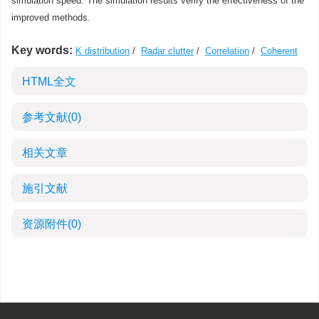
simulation speed. The simulation results verify the effectiveness of the
improved methods.
Key words:
K distribution
/
Radar clutter
/
Correlation
/
Coherent
HTML全文
参考文献
(0)
相关文章
施引文献
资源附件
(0)