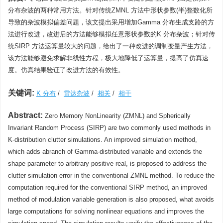
分布杂波的两种常用方法。针对传统ZMNL 方法中形状参数(半)整数化所
导致的杂波模拟偏差问题，该文提出采用增加Gamma 分布生成支路的方
法进行改进，改进后的方法能够模拟任意形状参数的K 分布杂波；针对传
统SIRP 方法运算量较大的问题，给出了一种改进的调制变量产生方法，
该方法能够避免求解非线性方程，极大地降低了运算量，提高了仿真速
度。仿真结果验证了改进方法的有效性。
关键词:
K 分布
/
雷达杂波
/
相关
/
相干
Abstract:
Zero Memory NonLinearity (ZMNL) and Spherically
Invariant Random Process (SIRP) are two commonly used methods in
K-distribution clutter simulations. An improved simulation method,
which adds abranch of Gamma-distributed variable and extends the
shape parameter to arbitrary positive real, is proposed to address the
clutter simulation error in the conventional ZMNL method. To reduce the
computation required for the conventional SIRP method, an improved
method of modulation variable generation is also proposed, what avoids
large computations for solving nonlinear equations and improves the