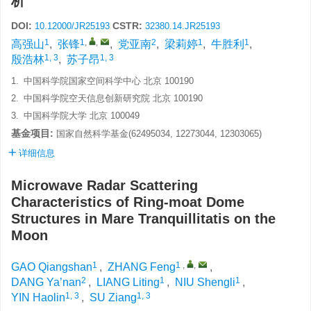
析
DOI:
CSTR:
10.12000/JR25193
32380.14.JR25193
1
1
,
,
2
1
1
高强山
,
张锋
,
党亚南
,
梁莉婷
,
牛胜利
,
1, 3
1, 3
殷浩林
,
苏子昂
1.
中国科学院国家空间科学中心 北京 100190
2.
中国科学院空天信息创新研究院 北京 100190
3.
中国科学院大学 北京 100049
基金项目:
国家自然科学基金(62495034, 12273044, 12303065)
详细信息
Microwave Radar Scattering
Characteristics of Ring-moat Dome
Structures in Mare Tranquillitatis on the
Moon
1
1
,
,
GAO Qiangshan
,
ZHANG Feng
,
2
1
1
DANG Ya’nan
,
LIANG Liting
,
NIU Shengli
,
1, 3
1, 3
YIN Haolin
,
SU Ziang