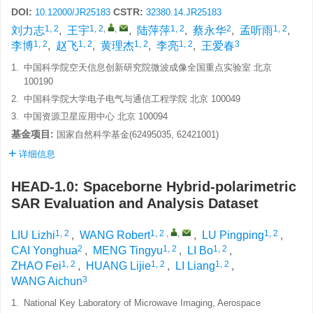
DOI:
CSTR:
10.12000/JR25183
32380.14.JR25183
1, 2
1, 2
,
,
1, 2
2
1, 2
刘力志
,
王宇
,
陆萍萍
,
蔡永华
,
孟听雨
,
1, 2
1, 2
1, 2
1, 2
3
李博
,
赵飞
,
黄理杰
,
李亮
,
王爱春
1.
中国科学院空天信息创新研究院微波成像全国重点实验室 北京
100190
2.
中国科学院大学电子电气与通信工程学院 北京 100049
3.
中国资源卫星应用中心 北京 100094
基金项目:
国家自然科学基金(62495035, 62421001)
详细信息
HEAD-1.0: Spaceborne Hybrid-polarimetric
SAR Evaluation and Analysis Dataset
1, 2
1, 2
,
,
1, 2
LIU Lizhi
,
WANG Robert
,
LU Pingping
,
2
1, 2
1, 2
CAI Yonghua
,
MENG Tingyu
,
LI Bo
,
1, 2
1, 2
1, 2
ZHAO Fei
,
HUANG Lijie
,
LI Liang
,
3
WANG Aichun
1.
National Key Laboratory of Microwave Imaging, Aerospace