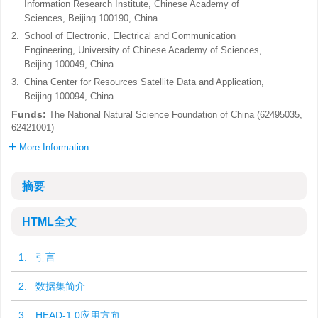
Information Research Institute, Chinese Academy of
Sciences, Beijing 100190, China
2.
School of Electronic, Electrical and Communication
Engineering, University of Chinese Academy of Sciences,
Beijing 100049, China
3.
China Center for Resources Satellite Data and Application,
Beijing 100094, China
Funds:
The National Natural Science Foundation of China (62495035,
62421001)
More Information
摘要
HTML全文
1. 引言
2. 数据集简介
3. HEAD-1.0应用方向