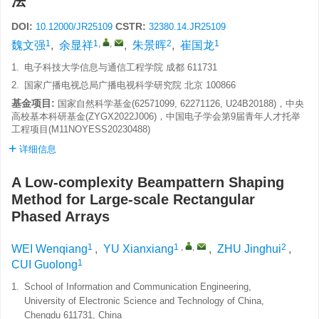
法
DOI:
CSTR:
10.12000/JR25109
32380.14.JR25109
1
1
,
,
2
1
魏文强
,
余显祥
,
朱景晖
,
崔国龙
1.
电子科技大学信息与通信工程学院 成都 611731
2.
国家广播电视总局广播电视科学研究院 北京 100866
基金项目:
国家自然科学基金(62571099, 62271126, U24B20188)，中央
高校基本科研基金(ZYGX2022J006)，中国电子学会第9届青年人才托举
工程项目(M11NOYESS20230488)
详细信息
A Low-complexity Beampattern Shaping
Method for Large-scale Rectangular
Phased Arrays
1
1
,
,
2
WEI Wenqiang
,
YU Xianxiang
,
ZHU Jinghui
,
1
CUI Guolong
1.
School of Information and Communication Engineering,
University of Electronic Science and Technology of China,
Chengdu 611731, China