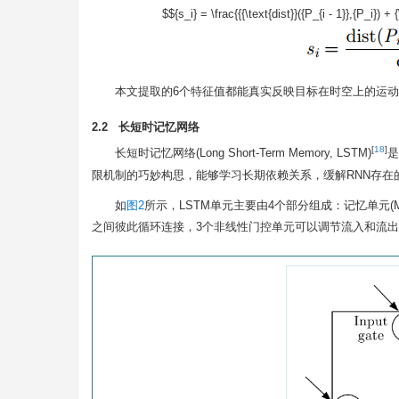
$${s_i} = \frac{{{\text{dist}}({P_{i - 1}},{P_i}) + {
本文提取的6个特征值都能真实反映目标在时空上的运
2.2 长短时记忆网络
[
18
]
长短时记忆网络(Long Short-Term Memory, LSTM)
是
限机制的巧妙构思，能够学习长期依赖关系，缓解RNN存在
如
图2
所示，LSTM单元主要由4个部分组成：记忆单元(Memory c
之间彼此循环连接，3个非线性门控单元可以调节流入和流出