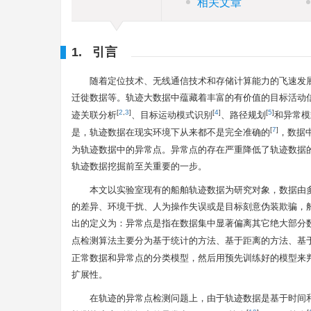
相关文章
1. 引言
随着定位技术、无线通信技术和存储计算能力的飞速发
迁徙数据等。轨迹大数据中蕴藏着丰富的有价值的目标活动
[
2
,
3
]
[
4
]
[
5
]
迹关联分析
、目标运动模式识别
、路径规划
和异常模
[
7
]
是，轨迹数据在现实环境下从来都不是完全准确的
，数据
为轨迹数据中的异常点。异常点的存在严重降低了轨迹数据
轨迹数据挖掘前至关重要的一步。
本文以实验室现有的船舶轨迹数据为研究对象，数据由
的差异、环境干扰、人为操作失误或是目标刻意伪装欺骗，船舶
出的定义为：异常点是指在数据集中显著偏离其它绝大部分
点检测算法主要分为基于统计的方法、基于距离的方法、基
正常数据和异常点的分类模型，然后用预先训练好的模型来
扩展性。
在轨迹的异常点检测问题上，由于轨迹数据是基于时间