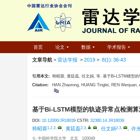
首页
论文
数据
学术报告
文章导航
>
雷达学报
>
2019
>
8(1): 36-43
引用本文:
韩昭蓉, 黄廷磊, 任文娟, 等. 基于Bi-LSTM模型的轨迹异
Citation:
HAN Zhaorong, HUANG Tinglei, REN Wenjuan,
基于Bi-LSTM模型的轨迹异常点检测算
DOI:
10.12000/JR18039
CSTR:
32380.14.JR18039
1,2,3
,
2,3
,
,
2,3
,
韩昭蓉
,
黄廷磊
,
任文娟
,
许
①.
中国科学院大学 北京 100049