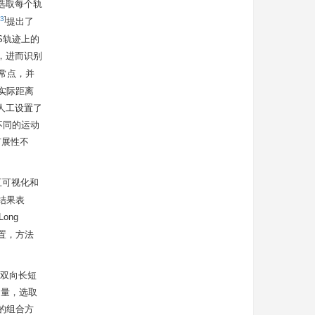
选取每个轨
3
]
提出了
S轨迹上的
，进而识别
迹异常点，并
实际距离
人工设置了
不同的运动
扩展性不
互可视化和
验结果表
ong
位置，方法
双向长短
征向量，选取
的组合方