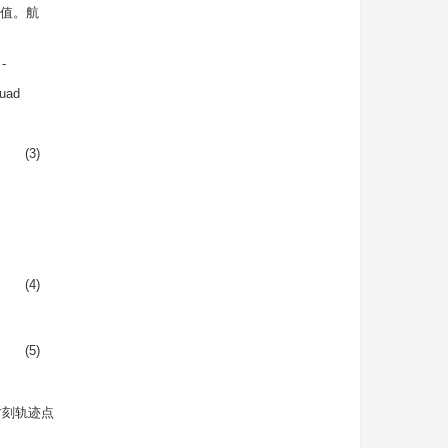
值。航
 -
\quad
(3)
(4)
(5)
时刻轨迹点