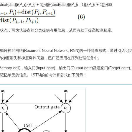
\text{dist}}({P_i},{P_{i + 1}})}}{{{\text{dist}}({P_{i - 1}},{P_{i + 1}})}}$$
动状态，可为轨迹点的分类提供有用信息，从而有助于提高检测精度。
循环神经网络(Recurrent Neural Network, RNN)的一种特殊形式，通过引入
的梯度消失和梯度爆炸问题，已广泛应用在序列处理任务中。
ell)，输入门(Input gate)，输出门(Output gate)及遗忘门(Forget gat
记忆单元的信息。LSTM的前向计算公式如下所示：