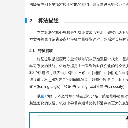
法缓解类别不平衡对检测性能的影响。最后通过实验验证了基于
2. 算法描述
本文算法的核心思想是将轨迹异常点检测问题转化为有
本文将首先介绍轨迹点的特征向量提取过程，然后对长短时
2.1 特征提取
特征提取是指应用专业领域知识从原始数据中找出一些
学习系统的性能。轨迹数据是由一系列随时间变化的时空数
$i$
个轨迹点可以表示为
${P_i} = ({\text{lo}}{{\text{n}}_i},{\text{l
纬度值，
${t_i}$
为该点的时间戳信息。对每个轨迹点，本文提取了一个6
转角(turning angle)、转角率(turning rate)和曲率(
以
图1
为例，本文对每个特征进行介绍。航速是移动目标
航速变化的快慢。轨迹中异常点通常比其邻近点有更大的航