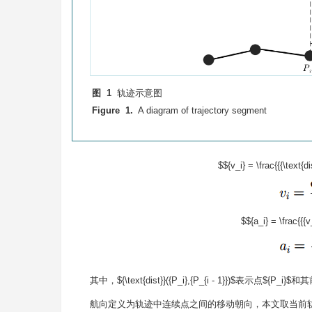
图 1
轨迹示意图
Figure 1.
A diagram of trajectory segment
$${v_i} = \frac{{{\text{dist
$${a_i} = \frac{{{v_i
其中，
${\text{dist}}({P_i},{P_{i - 1}})$
表示点
${P_i}$
和其
航向定义为轨迹中连续点之间的移动朝向，本文取当前