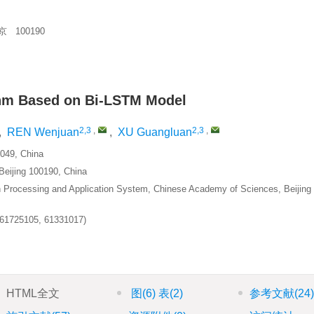
100190
ithm Based on Bi-LSTM Model
2,3
,
2,3
,
,
REN Wenjuan
,
XU Guangluan
0049, China
Beijing 100190, China
on Processing and Application System, Chinese Academy of Sciences, Beijing
 (61725105, 61331017)
HTML全文
图
(6)
表
(2)
参考文献
(24