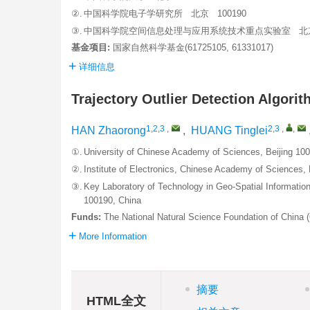
②.
中国科学院电子学研究所 北京 100190
③.
中国科学院空间信息处理与应用系统技术重点实验室 北京 
基金项目:
国家自然科学基金(61725105, 61331017)
详细信息
Trajectory Outlier Detection Algor
1,2,3
,
2,3
,
,
HAN Zhaorong
,
HUANG Tinglei
①.
University of Chinese Academy of Sciences, Beijing 10
②.
Institute of Electronics, Chinese Academy of Sciences, 
③.
Key Laboratory of Technology in Geo-Spatial Informati
100190, China
Funds:
The National Natural Science Foundation of China
More Information
摘要
HTML全文