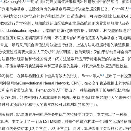
11
]
[
12
]
和Zheng等人
均采用恒定速度阈值法来检测出轨迹数据中的异常点，依次
[
1
判定为异常点，去除检测出的异常点后再进行轨迹数据挖掘任务。Chen等人
间序列方法分别对轨迹的趋势和残差进行自适应建模，可有效检测出低精度GP
迹数据进行异常检测，船舶航速超出区域内正常最高航速则为异常的船舶轨迹点
atic Identification System，船舶自动识别)轨迹数据，归纳出几种类型的轨
差值所对应的逻辑距离来判断；不在正常的AIS通信范围内为异常点；两点间
异常点，最后采用拟合插值法对轨迹进行修复。上述方法均根据特定的轨迹数据
数设置过程需要大量的人工分析和测试调整，较为繁琐；(2)由于移动目标会有
法容易出现漏检和错检的情况；(3)方法通常只适用于特定类型的轨迹数据，
确，不能自动学习轨迹异常点和正常数据的差异，对复杂类型数据适用性较差。
[
16
]
习特征，在异常检测任务中也具有较大的潜力。Bessa等人
提出了一种交
(Convolutional Neural Network, CNN)，在公交车轨迹数据上的实
[
17
]
空间异常轨迹段。Fernando等人
提出了一种新颖的基于长短时记忆网络(L
器框架，引入了注意力机制，能够根据行人和其周围邻居的历史轨迹预测出感兴趣行人的未来
通过对比预测路径和行人的真实路径可以检测出异常的行为。
到长短时记忆网络在序列处理任务中优异的特征学习能力，本文提出了一种基于
的轨迹异常点检测算法。本文设计了一个Bi-LSTM模型，对每个轨迹点构建一个6维的运动特
迹点的分类结果(1为异常点，0为正常点)。同时，算法采用了欠采样和过采样