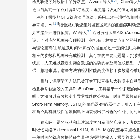
[
10
]
[
检测轨迹序列数据中的异常点。Alvares等人
、Chen等人
迹点与其前一个点计算即时速度，速度超出设定的恒定阈值即
一种基于模型的GPS轨迹清理算法，采用三次平滑样条和时
[
14
]
异常点。Hu
结合规则轨迹集对监控区域内的船舶实时轨
[
15
]
异常船舶并进行预警。Wu等人
通过分析大量AIS (Autom
设计了对应的规则来实现检测，包括有：根据两点间的经纬度
与理论距离(由航速及时间计算出)的差值超过一定阈值则为
相应的参数和规则来完成检测，其存在的主要问题是：(1)参
状态，人工难以设定出契合数据的准确的参数阈值或模型，方
强。总地来说，这些方法的检测性能高度依赖于参数是否准
目前，深度学习方法已被证实可以直接从大数据中自动学
检测异常轨迹段的工具RioBusData，工具基于一个多层的卷积神经网络
明，方法可以有效检测出异常线路的公交车、时间异常轨迹段和
Short-Term Memory, LSTM)的编码器-解码
在两个具有挑战性的数据集上均表现出了出色的性能，同时
在实际问题的驱动和上述深度学习应用的启发下，考虑
时记忆网络(Bidirectional LSTM, Bi-LSTM)
一段时间的轨迹数据特征向量作为模型的输入，模型输出为轨