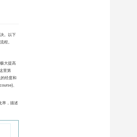
决。以下
流程。
极大提高
这里第
点的经度和
urse)、
化率，描述