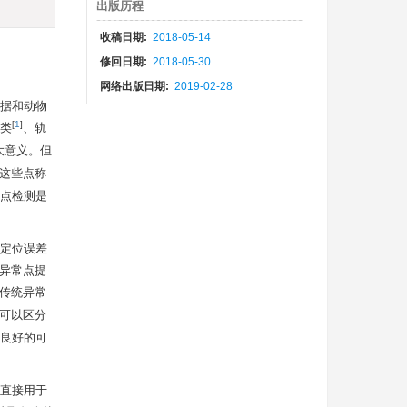
出版历程
收稿日期:
2018-05-14
修回日期:
2018-05-30
网络出版日期:
2019-02-28
据和动物
[
1
]
类
、轨
大意义。但
这些点称
点检测是
定位误差
对异常点提
传统异常
可以区分
良好的可
直接用于