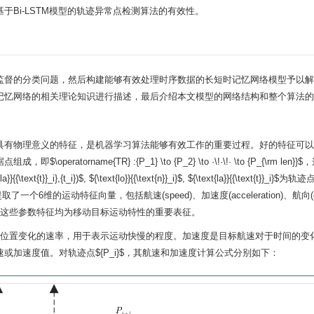
Bi-LSTM模型的轨迹异常点检测算法的有效性。
监督的分类问题，然后构建能够有效处理时序数据的长短时记忆网络模型予以解
记忆网络的相关理论知识进行描述，最后介绍本文模型的网络结构和整个算法的
具有物理意义的特征，是机器学习算法能够有效工作的重要过程。好的特征可以
据点组成，即
$\operatorname{TR} :{P_1} \to {P_2} \to ·\!·\!· \to {P_{\rm len}}$
，
a}}{{\text{t}}_i},{t_i})$
,
${\text{lo}}{{\text{n}}_i}$
,
${\text{la}}{{\text{t}}_i}$
为轨迹
维的运动特征向量，包括航速(speed)、加速度(acceleration)、航向(co
sinuosity)。这些参数特征均为移动目标运动特性的重要表征。
位置变化的速率，用于表示运动快慢的程度。加速度是目标航速对于时间的变
速或加速度值。对轨迹点
${P_i}$
，其航速和加速度计算公式分别如下：