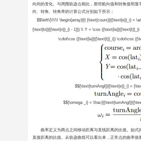
向间的变化。与周围轨迹点相比，那些航向值和转角值明显
向、转角、转角率的计算公式分别如下所示：
$$\left\{\!\!\! \begin{array}{l} {\text{cours}}{{\text{e}}_i} = \ar
{\text{lo}}{{\text{n}}_{i - 1}}) \\ Y = \cos ({\text{la}}{{\text{t}}_{i
\cdot\cos ({\text{la}}{{\text{t}}_i}) \cdot\cos ({\te
$${\text{turnAngl}}{{\text{e}}_i} = {\tex
$${\omega _i} = \frac{{{\text{turnAngl}}{{\text{e
曲率定义为两点之间移动距离与直线距离的比值。如式(
直接距离的比值。从轨迹曲线可以看出来，正常点的曲率值