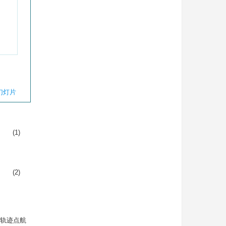
幻灯片
(1)
(2)
轨迹点航