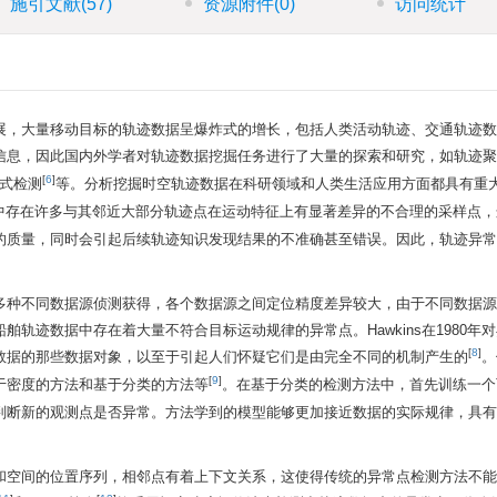
施引文献
(57)
资源附件
(0)
访问统计
展，大量移动目标的轨迹数据呈爆炸式的增长，包括人类活动轨迹、交通轨迹数
信息，因此国内外学者对轨迹数据挖掘任务进行了大量的探索和研究，如轨迹聚
[
6
]
式检测
等。分析挖掘时空轨迹数据在科研领域和人类生活应用方面都具有重
中存在许多与其邻近大部分轨迹点在运动特征上有显著差异的不合理的采样点，
的质量，同时会引起后续轨迹知识发现结果的不准确甚至错误。因此，轨迹异常
多种不同数据源侦测获得，各个数据源之间定位精度差异较大，由于不同数据源
轨迹数据中存在着大量不符合目标运动规律的异常点。Hawkins在1980年
[
8
]
数据的那些数据对象，以至于引起人们怀疑它们是由完全不同的机制产生的
。
[
9
]
于密度的方法和基于分类的方法等
。在基于分类的检测方法中，首先训练一个
判断新的观测点是否异常。方法学到的模型能够更加接近数据的实际规律，具有
和空间的位置序列，相邻点有着上下文关系，这使得传统的异常点检测方法不能